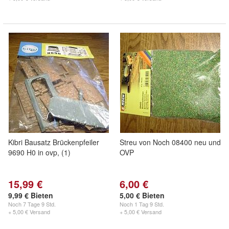
Kibri Bausatz Brückenpfeiler
Streu von Noch 08400 neu und
9690 H0 in ovp, (1)
OVP
15,99 €
6,00 €
9,99 € Bieten
5,00 € Bieten
Noch
7 Tage 9 Std.
Noch
1 Tag 9 Std.
+ 5,00 € Versand
+ 5,00 € Versand