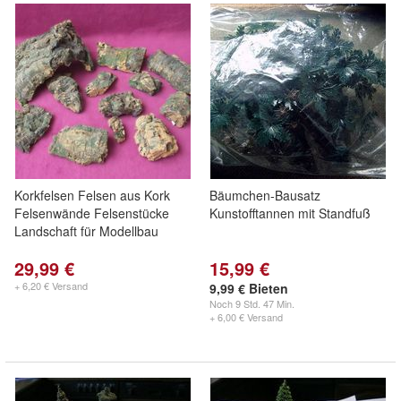
Korkfelsen Felsen aus Kork
Bäumchen-Bausatz
Felsenwände Felsenstücke
Kunstofftannen mit Standfuß
Landschaft für Modellbau
29,99 €
15,99 €
+ 6,20 € Versand
9,99 € Bieten
Noch
9 Std. 47 Min.
+ 6,00 € Versand