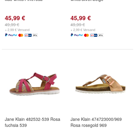
45,99 €
45,99 €
49,99 €
49,99 €
+ 2,99 € Versand
+ 2,99 € Versand
Jane Klain 482532-539 Rosa
Jane Klain 474723000/969
fuchsia 539
Rosa rosegold 969