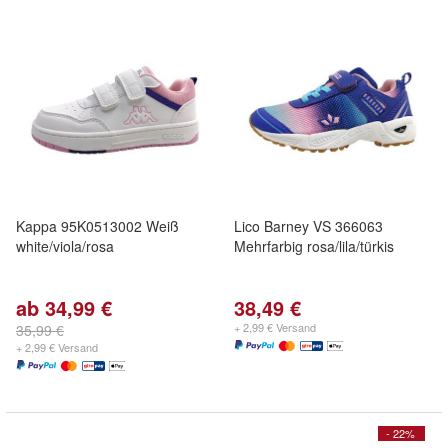
Kappa 95K0513002 Weiß
Lico Barney VS 366063
white/viola/rosa
Mehrfarbig rosa/lila/türkis
ab 34,99 €
38,49 €
+ 2,99 € Versand
35,99 €
+ 2,99 € Versand
- 22%