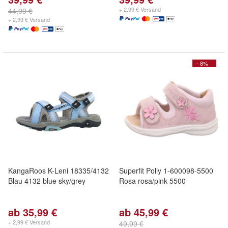
+ 2,99 € Versand
44,99 €
+ 2,99 € Versand
- 8%
KangaRoos K-Leni 18335/4132
Superfit Polly 1-600098-5500
Blau 4132 blue sky/grey
Rosa rosa/pink 5500
ab 35,99 €
ab 45,99 €
+ 2,99 € Versand
49,99 €