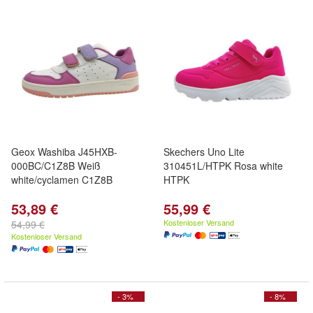
Geox Washiba J45HXB-
Skechers Uno Lite
000BC/C1Z8B Weiß
310451L/HTPK Rosa white
white/cyclamen C1Z8B
HTPK
53,89 €
55,99 €
Kostenloser Versand
54,99 €
Kostenloser Versand
- 3%
- 8%