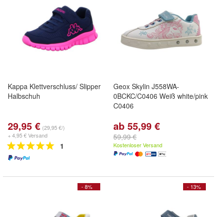
Kappa Klettverschluss/ Slipper
Geox Skylin J558WA-
Halbschuh
0BCKC/C0406 Weiß white/pink
C0406
29,95 €
ab 55,99 €
(29,95 €/)
+ 4,95 € Versand
59,99 €
1
Kostenloser Versand
- 8%
- 13%