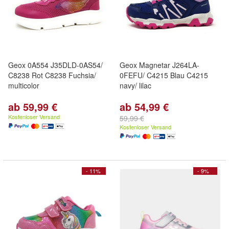
Geox 0A554 J35DLD-0AS54/
Geox Magnetar J264LA-
C8238 Rot C8238 Fuchsia/
0FEFU/ C4215 Blau C4215
multicolor
navy/ lilac
ab 59,99 €
ab 54,99 €
Kostenloser Versand
59,99 €
Kostenloser Versand
- 11%
- 9%