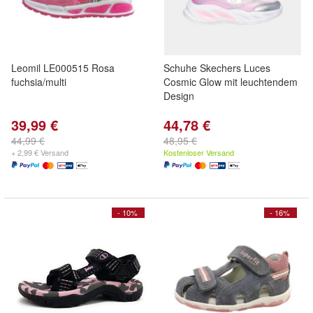
Leomil LE000515 Rosa
Schuhe Skechers Luces
fuchsia/multi
Cosmic Glow mit leuchtendem
Design
39,99 €
44,78 €
44,99 €
48,95 €
+ 2,99 € Versand
Kostenloser Versand
- 10%
- 16%