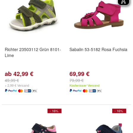
Richter 23503112 Grün 8101-
Sabalin 53-5182 Rosa Fuchsia
Lime
ab 42,99 €
69,99 €
49,99 €
79,99 €
+ 2,99 € Versand
Kostenloser Versand
- 16%
- 16%