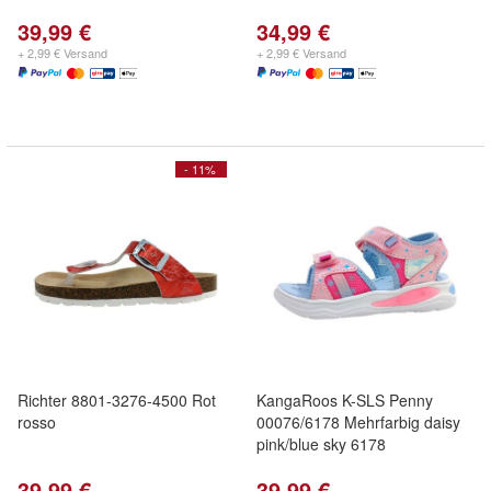
39,99 €
34,99 €
+ 2,99 € Versand
+ 2,99 € Versand
- 11%
Richter 8801-3276-4500 Rot
KangaRoos K-SLS Penny
rosso
00076/6178 Mehrfarbig daisy
pink/blue sky 6178
39,99 €
39,99 €