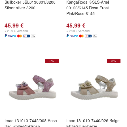
Bullboxer 5BL0130801/8200
KangaRoos K-SLS-Ariel
Silber silver 8200
00126/6145 Rosa Frost
Pink/Rose 6145
45,99 €
45,99 €
+ 2,99 € Versand
+ 2,99 € Versand
- 8%
- 8%
Imac 131010-7442/008 Rosa
Imac 131010-7440/026 Beige
lilac-white/Pink/rosa
white/silver/beige