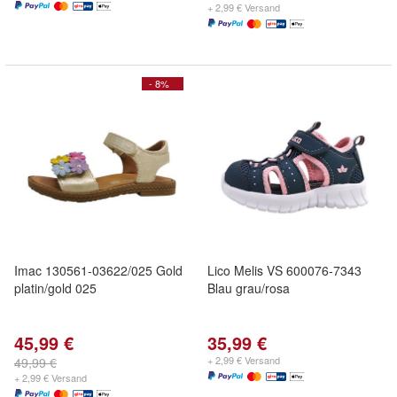
+ 2,99 € Versand
- 8%
Imac 130561-03622/025 Gold
Lico Melis VS 600076-7343
platin/gold 025
Blau grau/rosa
45,99 €
35,99 €
+ 2,99 € Versand
49,99 €
+ 2,99 € Versand