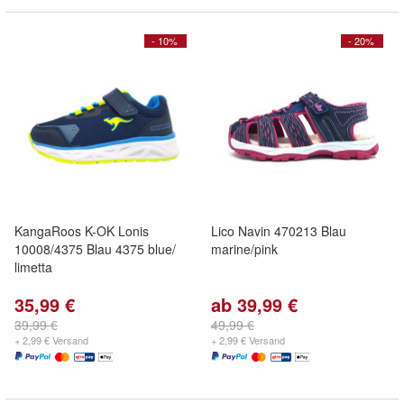
- 10%
- 20%
KangaRoos K-OK Lonis
Lico Navin 470213 Blau
10008/4375 Blau 4375 blue/
marine/pink
limetta
35,99 €
ab 39,99 €
39,99 €
49,99 €
+ 2,99 € Versand
+ 2,99 € Versand