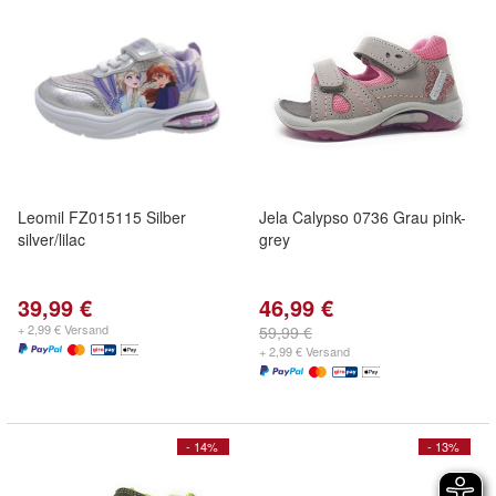
Leomil FZ015115 Silber
Jela Calypso 0736 Grau pink-
silver/lilac
grey
39,99 €
46,99 €
+ 2,99 € Versand
59,99 €
+ 2,99 € Versand
- 14%
- 13%