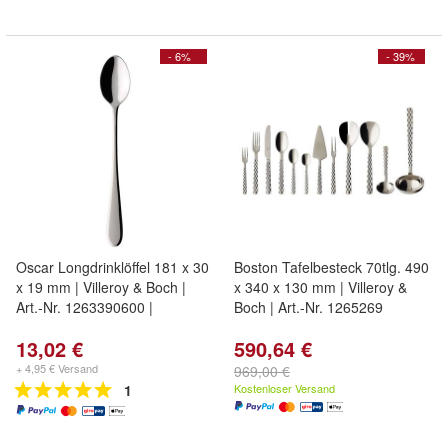
- 6%
- 39%
Oscar Longdrinklöffel 181 x 30
Boston Tafelbesteck 70tlg. 490
x 19 mm | Villeroy & Boch |
x 340 x 130 mm | Villeroy &
Art.-Nr. 1263390600 |
Boch | Art.-Nr. 1265269
13,02 €
590,64 €
+ 4,95 € Versand
969,00 €
1
Kostenloser Versand