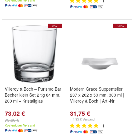
Kostenloser Versand
1
- 8%
- 20%
Villeroy & Boch – Purismo Bar
Modern Grace Suppenteller
Becher klein Set 2 tlg 84 mm,
237 x 202 x 50 mm, 300 ml |
200 ml – Kristallglas
Villeroy & Boch | Art.-Nr
73,02 €
31,75 €
+ 4,95 € Versand
79,60 €
Kostenloser Versand
1