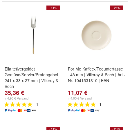
- 11%
- 21%
Ella teilvergoldet
For Me Kaffee-/Teeuntertasse
Gemüse/Servier/Bratengabel
148 mm | Villeroy & Boch | Art.-
241 x 33 x 27 mm | Villeroy &
Nr. 1041531310 | EAN
Boch
35,36 €
11,07 €
+ 4,95 € Versand
+ 4,95 € Versand
1
1
- 11%
- 20%