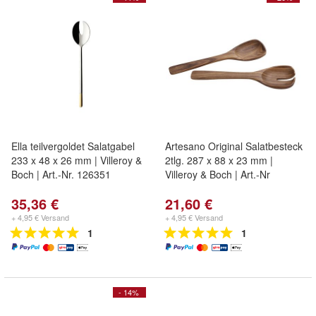
Ella teilvergoldet Salatgabel
Artesano Original Salatbesteck
233 x 48 x 26 mm | Villeroy &
2tlg. 287 x 88 x 23 mm |
Boch | Art.-Nr. 126351
Villeroy & Boch | Art.-Nr
35,36 €
21,60 €
+ 4,95 € Versand
+ 4,95 € Versand
1
1
- 14%