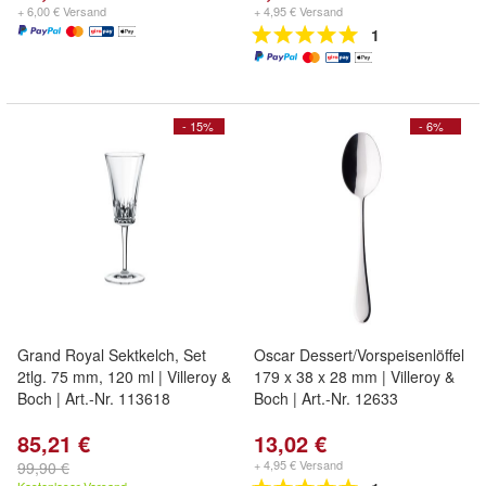
+ 6,00 € Versand
+ 4,95 € Versand
1
- 15%
- 6%
Grand Royal Sektkelch, Set
Oscar Dessert/Vorspeisenlöffel
2tlg. 75 mm, 120 ml | Villeroy &
179 x 38 x 28 mm | Villeroy &
Boch | Art.-Nr. 113618
Boch | Art.-Nr. 12633
85,21 €
13,02 €
+ 4,95 € Versand
99,90 €