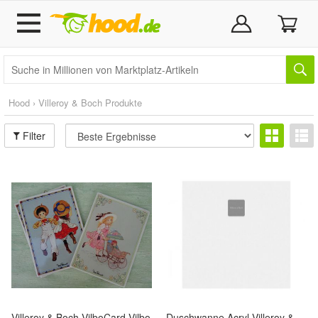
Hood › Villeroy & Boch Produkte
Filter
Villeroy & Boch VilboCard Vilbo
Duschwanne Acryl Villeroy &