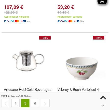
107,09 €
53,20 €
126,99 €
60,69 €
Kostenloser Versand
Kostenloser Versand
- 28%
- 25%
Artesano Hot&Cold Beverages
Villeroy & Boch Vorteilset 4
Teekanne 148 mm, 1000 ml |
Stück French Garden
2721 Artikel auf 57 Seiten
Villeroy & Boch | Art.-Nr
Fleurence Bol Premium
4
5
6
Porcelain
64,28 €
74,88 €