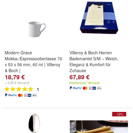
Modern Grace
Villeroy & Boch Herren
Mokka-/Espressoobertasse 76
Bademantel S/M – Weich,
x 53 x 56 mm, 60 ml | Villeroy
Eleganz & Komfort für
& Boch |
Zuhause
18,79 €
67,89 €
+ 4,95 € Versand
Kostenloser Versand
1
- 12%