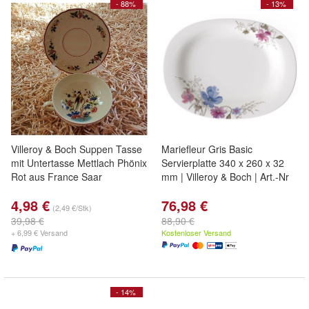
- 88%
- 13%
Villeroy & Boch Suppen Tasse
Mariefleur Gris Basic
mit Untertasse Mettlach Phönix
Servierplatte 340 x 260 x 32
Rot aus France Saar
mm | Villeroy & Boch | Art.-Nr
4,98 €
76,98 €
(2,49 €/Stk)
39,98 €
88,90 €
+ 6,99 € Versand
Kostenloser Versand
- 14%