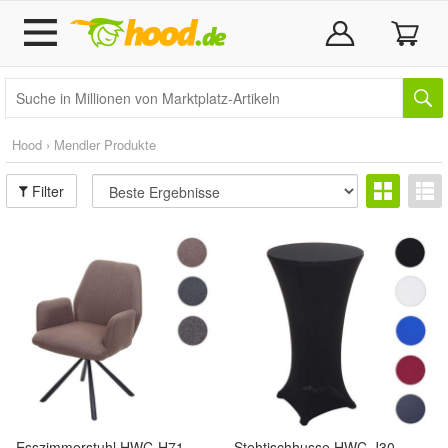
Hood › Mendler Produkte
Filter
Esszimmerstuhl HWC-H71,
Stehtischhusse HWC-J30,