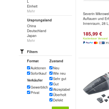
L
Einheit
Mehr
Severin Mikrowel
Auftauen und Er
Ursprungsland
Innenraum, 28 L
China
Deutschland
185,99 €
Japan
Kostenloser Versand
Mehr
Filtern
Format
Zustand
Auktionen
Neu
Sofortkauf
Wie neu
Sehr gut
Verkäufer
Gut
Gewerblich
Akzeptabel
Privat
Überholt
Defekt