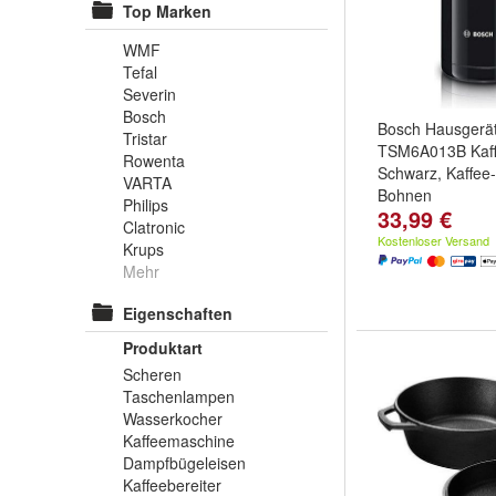
Top Marken
WMF
Tefal
Severin
Bosch
Bosch Hausgerä
Tristar
TSM6A013B Kaff
Rowenta
Schwarz, Kaffee
VARTA
Bohnen
Philips
33,99 €
Clatronic
Kostenloser Versand
Krups
Mehr
Eigenschaften
Produktart
Scheren
Taschenlampen
Wasserkocher
Kaffeemaschine
Dampfbügeleisen
Kaffeebereiter