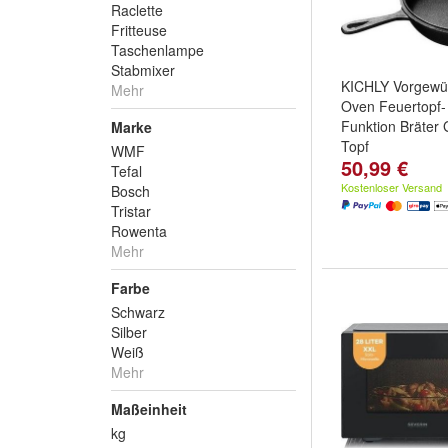
Raclette
Fritteuse
Taschenlampe
Stabmixer
KICHLY Vorgewür
Mehr
Oven Feuertopf-
Funktion Bräter
Marke
Topf
WMF
50,99 €
Tefal
Kostenloser Versand
Bosch
Tristar
Rowenta
Mehr
Farbe
Schwarz
Silber
Weiß
Mehr
Maßeinheit
kg