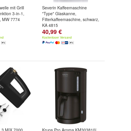
elle mit Grill
Severin Kaffeemaschine
nktion 3-in-1,
"Type" Glaskanne,
n, MW 7774
Filterkaffeemaschine, schwarz,
KA 4815
40,99 €
and
Kostenloser Versand
 3 MIX 7000
Krups Pro Aroma KM303810|