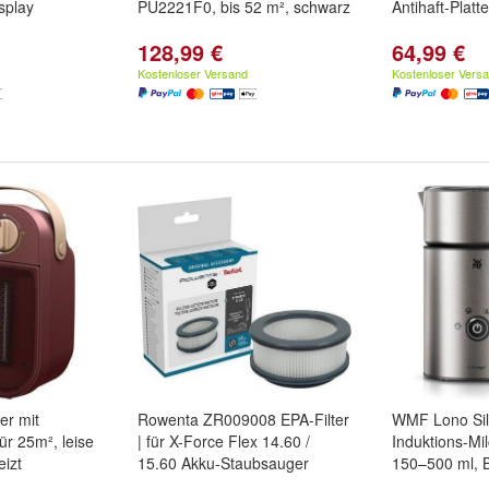
isplay
PU2221F0, bis 52 m², schwarz
Antihaft-Plat
128,99 €
64,99 €
Kostenloser Versand
Kostenloser Vers
er mit
Rowenta ZR009008 EPA-Filter
WMF Lono Sil
für 25m², leise
| für X-Force Flex 14.60 /
Induktions-Mi
izt
15.60 Akku-Staubsauger
150–500 ml, B