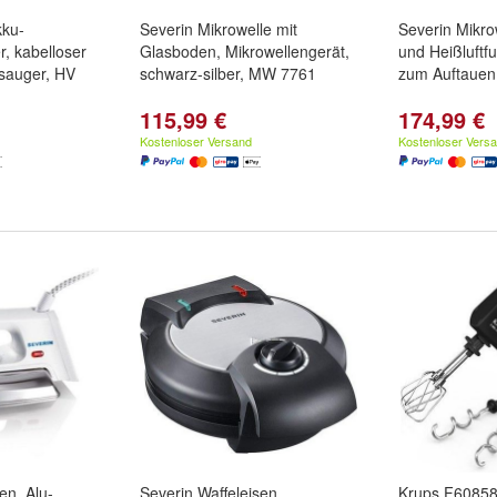
kku-
Severin Mikrowelle mit
Severin Mikrow
, kabelloser
Glasboden, Mikrowellengerät,
und Heißluftfu
sauger, HV
schwarz-silber, MW 7761
zum Auftaue
115,99 €
174,99 €
Kostenloser Versand
Kostenloser Vers
en, Alu-
Severin Waffeleisen,
Krups F60858