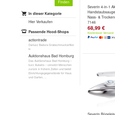
Finden
Severin 4-in-1 A
Handstaubsauger
In dieser Kategorie
Nass- & Trocken
Hier Verkaufen
7146
68,99 €
Passende Hood-Shops
Kostenloser Versand
actiontrade
Dariusz Badura Grabschmuckartike-
ln
Auktionshaus Bad Homburg
Das Auktionshaus Bad Homburg –
kurz Aubaho – versetzt Menschen
zurück in frühere Zeiten und bietet
Einrichtungsgegenstände für Haus
und Garten, ...
Severin Bügeleis