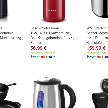
te
Bosch Professional
WMF Perfect 
eemühle,
TSM6A014R Kaffeemühle,
Schnellkochto
-Mühle für 75g
Rot, Kabelgebunden, für 75g
6,5L, Dampfko
Bohnen
Kochstufen
56,99 €
159,99 €
Kostenloser Versand
Kostenloser Vers