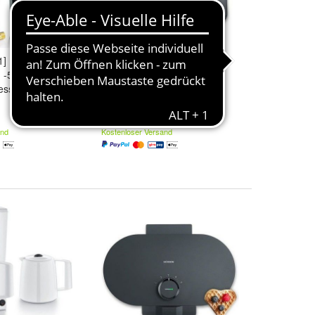
] Infrarot
Severin Heißluftfritteuse Max
 -50°C 600°C
Zone Flex, 9L oder 2x 4,5L,
ssgerät, Küche
XXL Fritteuse, 2600W
128,99 €
and
Kostenloser Versand