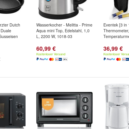
zter Dutch
Wasserkocher - Melitta - Prime
Eventek [3 in 1
 Duale
Aqua mini Top, Edelstahl, 1,0
Thermometer,
 Gusseisen
L, 2200 W, 1018-03
Temperaturme
60,99 €
36,99 €
Kostenloser Versand
Kostenloser Vers