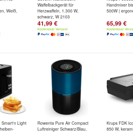
Waffelbackgerät für
Handmixer bis
en, Weiß,
Herzwaffeln, 1.300 W,
500W | ergono
schwarz, W 2103
41,99 €
65,99 €
Kostenloser Versand
Kostenloser Vers
Smart'n Light
Rowenta Pure Air Compact
Krups FDK Ico
cheiben-
Luftreiniger Schwarz/Blau,
850 W, kerami