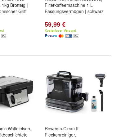
 1kg Brotteig |
Filterkaffeemaschine 1 L
mischer Griff
Fassungsvermögen | schwarz
59,99 €
and
Kostenloser Versand
nic Waffeleisen,
Rowenta Clean It
kbeschichtete
Fleckenreiniger,