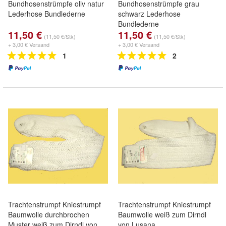
Bundhosenstrümpfe oliv natur
Bundhosenstrümpfe grau
Lederhose Bundlederne
schwarz Lederhose
Bundlederne
11,50 €
11,50 €
(11,50 €/Stk)
(11,50 €/Stk)
+ 3,00 € Versand
+ 3,00 € Versand
1
2
Trachtenstrumpf Kniestrumpf
Trachtenstrumpf Kniestrumpf
Baumwolle durchbrochen
Baumwolle weiß zum Dirndl
Muster weiß zum Dirndl von
von Lusana