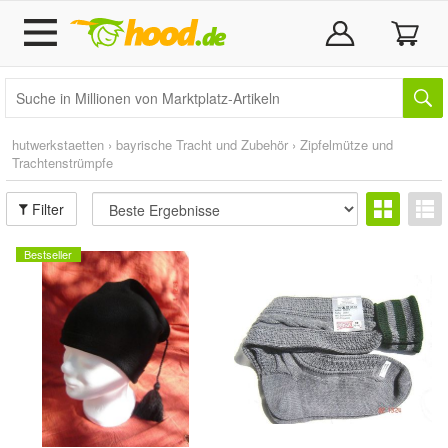
hutwerkstaetten
›
bayrische Tracht und Zubehör
›
Zipfelmütze und
Trachtenstrümpfe
Filter
Bestseller