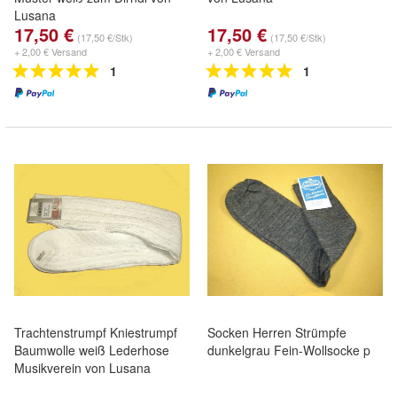
Lusana
17,50 €
17,50 €
(17,50 €/Stk)
(17,50 €/Stk)
+ 2,00 € Versand
+ 2,00 € Versand
1
1
Trachtenstrumpf Kniestrumpf
Socken Herren Strümpfe
Baumwolle weiß Lederhose
dunkelgrau Fein-Wollsocke p
Musikverein von Lusana