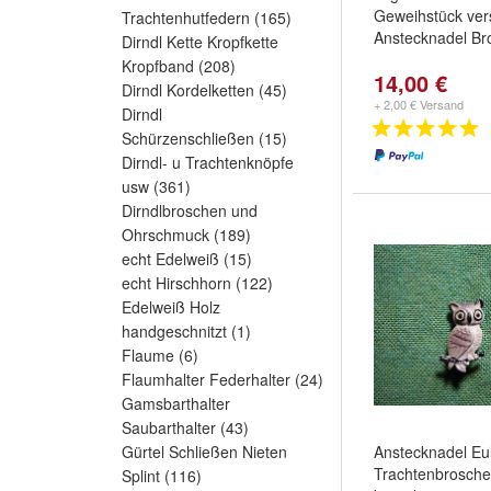
Geweihstück vers
Trachtenhutfedern
(165)
Anstecknadel Br
Dirndl Kette Kropfkette
Kropfband
(208)
14,00 €
Dirndl Kordelketten
(45)
+ 2,00 € Versand
Dirndl
Schürzenschließen
(15)
Dirndl- u Trachtenknöpfe
usw
(361)
Dirndlbroschen und
Ohrschmuck
(189)
echt Edelweiß
(15)
echt Hirschhorn
(122)
Edelweiß Holz
handgeschnitzt
(1)
Flaume
(6)
Flaumhalter Federhalter
(24)
Gamsbarthalter
Saubarthalter
(43)
Gürtel Schließen Nieten
Anstecknadel Eu
Trachtenbrosche
Splint
(116)