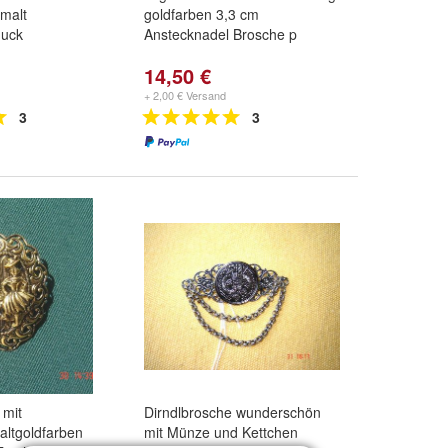
malt
goldfarben 3,3 cm
muck
Anstecknadel Brosche p
14,50 €
+ 2,00 € Versand
3
3
 mit
Dirndlbrosche wunderschön
altgoldfarben
mit Münze und Kettchen