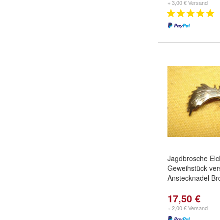
+ 3,00 € Versand
Jagdbrosche El
Geweihstück vers
Anstecknadel Br
17,50 €
+ 2,00 € Versand