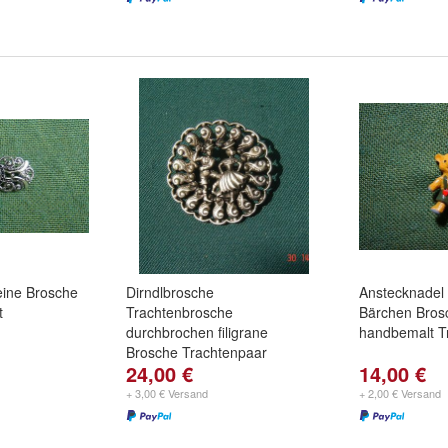
eine Brosche
Dirndlbrosche
Anstecknadel
t
Trachtenbrosche
Bärchen Bros
durchbrochen filigrane
handbemalt T
Brosche Trachtenpaar
24,00 €
14,00 €
+ 3,00 € Versand
+ 2,00 € Versand