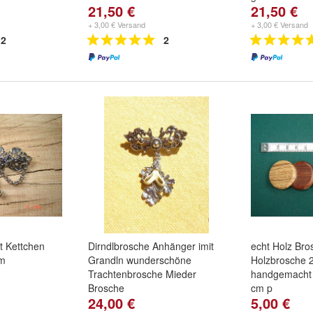
21,50 €
21,50 €
+ 3,00 € Versand
+ 3,00 € Versand
2
2
t Kettchen
Dirndlbrosche Anhänger imit
echt Holz Bro
cm
Grandln wunderschöne
Holzbrosche 2
Trachtenbrosche Mieder
handgemacht 
Brosche
cm p
24,00 €
5,00 €