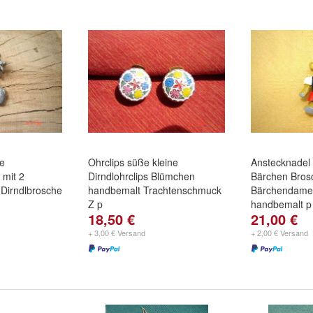
e
Ohrclips süße kleine
Anstecknadel
 mit 2
Dirndlohrclips Blümchen
Bärchen Bros
Dirndlbrosche
handbemalt Trachtenschmuck
Bärchendame
Z p
handbemalt p
18,50 €
21,00 €
+ 3,00 € Versand
+ 2,00 € Versand