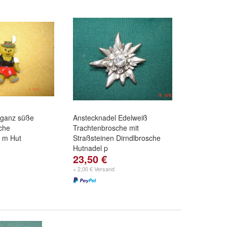
 ganz süße
Anstecknadel Edelweiß
che
Trachtenbrosche mit
 m Hut
Straßsteinen Dirndlbrosche
Hutnadel p
23,50 €
+ 2,00 € Versand