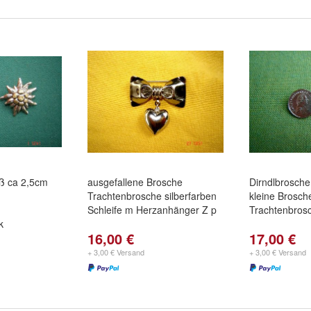
iß ca 2,5cm
ausgefallene Brosche
Dirndlbrosch
Trachtenbrosche silberfarben
kleine Brosc
Schleife m Herzanhänger Z p
Trachtenbros
k
16,00 €
17,00 €
+ 3,00 € Versand
+ 3,00 € Versand