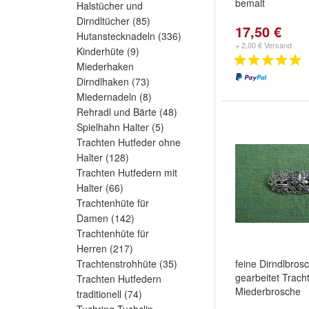
bemalt
Halstücher und
Dirndltücher
(85)
17,50 €
Hutanstecknadeln
(336)
+ 2,00 € Versand
Kinderhüte
(9)
Miederhaken
Dirndlhaken
(73)
Miedernadeln
(8)
Rehradl und Bärte
(48)
Spielhahn Halter
(5)
Trachten Hutfeder ohne
Halter
(128)
Trachten Hutfedern mit
Halter
(66)
Trachtenhüte für
Damen
(142)
Trachtenhüte für
Herren
(217)
Trachtenstrohhüte
(35)
feine Dirndlbrosc
gearbeitet Trach
Trachten Hutfedern
Miederbrosche
traditionell
(74)