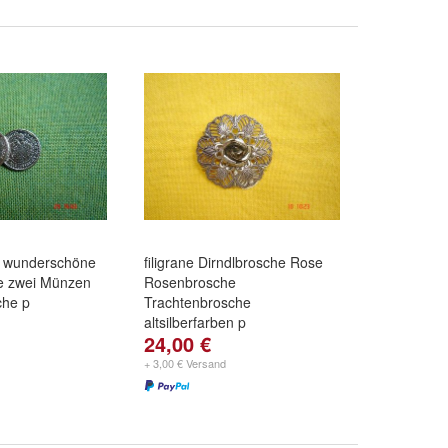
e wunderschöne
filigrane Dirndlbrosche Rose
he zwei Münzen
Rosenbrosche
che p
Trachtenbrosche
altsilberfarben p
24,00 €
+ 3,00 € Versand