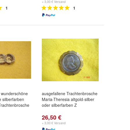
+ 3,00 € Versand
1
1
e wunderschöne
ausgefallene Trachtenbrosche
e silberfarben
Maria-Theresia altgold-silber
Trachtenbrosche
oder silberfarben Z
26,50 €
+ 3,00 € Versand