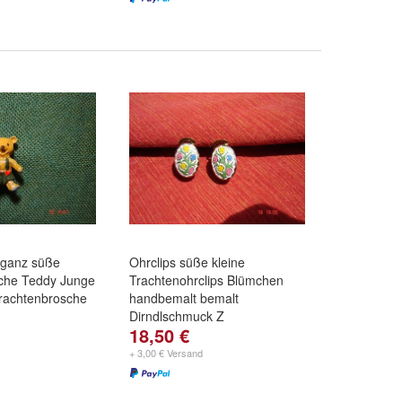
 ganz süße
Ohrclips süße kleine
che Teddy Junge
Trachtenohrclips Blümchen
rachtenbrosche
handbemalt bemalt
Dirndlschmuck Z
18,50 €
+ 3,00 € Versand