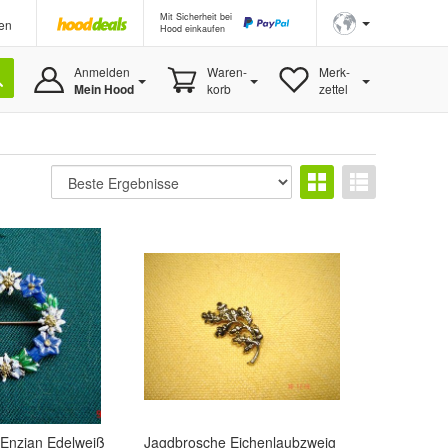
Mit Sicherheit bei
en
Hood einkaufen
Anmelden
Waren-
Merk-
Mein Hood
korb
zettel
 Enzian Edelweiß
Jagdbrosche Eichenlaubzweig