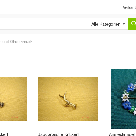
Verkauf
Alle Kategorien
en und Ohrschmuck
kerl
Jagdbrosche Krickerl
Anstecknadel