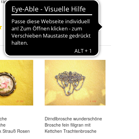
Trachtenbrosche
Trachtenbrosche Brosche
19,50 €
+ 3,00 € Versand
1
1
sche
Dirndlbrosche wunderschöne
che
Brosche fein filigran mit
k Strauß Rosen
Kettchen Trachtenbrosche