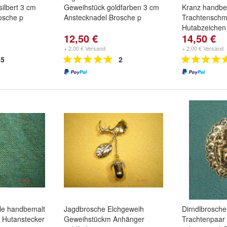
ilbert 3 cm
Geweihstück goldfarben 3 cm
Kranz handbe
osche p
Anstecknadel Brosche p
Trachtensch
Hutabzeichen
12,50 €
14,50 €
+ 2,00 € Versand
+ 2,00 € Versand
5
2
le handbemalt
Jagdbrosche Elchgeweih
Dirndlbrosche
 Hutanstecker
Geweihstückm Anhänger
Trachtenpaar 