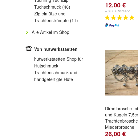
Tuchring Tuchclip
12,00 €
Tuchschmuck
(46)
+ 3,00 € Versand
Zipfelmütze und
Trachtenstrümpfe
(11)
Alle Artikel im Shop
Von hutwerkstaetten
hutwerkstaetten Shop für
Hutschmuck
Trachtenschmuck und
handgefertigte Hüte
Dirndlbrosche mi
und Kugeln 7,5
Trachtenbrosche
Miederbrosche
26,00 €