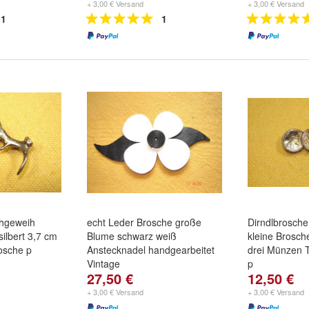
+ 3,00 € Versand
+ 3,00 € Versand
1
1
chgeweih
echt Leder Brosche große
Dirndlbrosch
ilbert 3,7 cm
Blume schwarz weiß
kleine Brosch
osche p
Anstecknadel handgearbeitet
drei Münzen 
Vintage
p
27,50 €
12,50 €
+ 3,00 € Versand
+ 3,00 € Versand