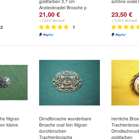
goldfarben 3,7 cm
schöne ovale
Anstecknadel Brosche p
21,00 €
23,50 €
+ 2,00 € Versand
+ 3,00 € Versand
2
1
he filigran
Dirndlbrosche wunderbare
herrliche Bro
ten kleine
Brosche oval fein filigran
Trachtenbros
durchbrochen
Dirndlschmuc
Trachtenbrosche
goldfarben