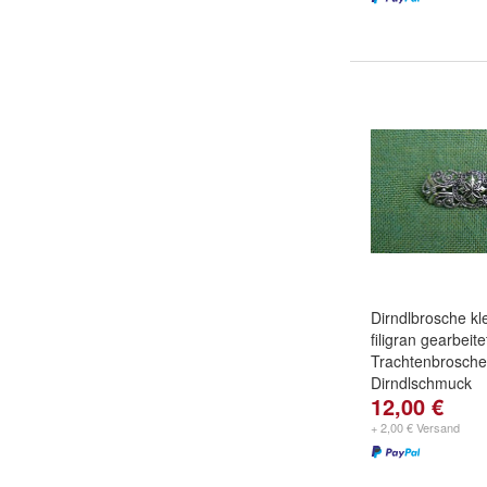
Dirndlbrosche kl
filigran gearbeite
Trachtenbrosche
Dirndlschmuck
12,00 €
+ 2,00 € Versand