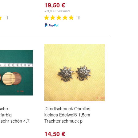
19,50 €
+ 3,00 € Versand
1
1
sche
Dirndlschmuck Ohrclips
farbig
kleines Edelweiß 1,5cm
sehr schön 4,7
Trachtenschmuck p
14,50 €