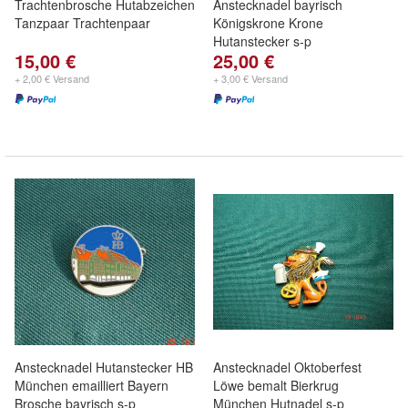
Trachtenbrosche Hutabzeichen
Anstecknadel bayrisch
Tanzpaar Trachtenpaar
Königskrone Krone
Hutanstecker s-p
15,00 €
25,00 €
+ 2,00 € Versand
+ 3,00 € Versand
Anstecknadel Hutanstecker HB
Anstecknadel Oktoberfest
München emailliert Bayern
Löwe bemalt Bierkrug
Brosche bayrisch s-p
München Hutnadel s-p