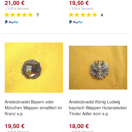
21,00 €
19,50 €
+ 3,00 € Versand
+ 3,00 € Versand
7
4
Anstecknadel Bayern oder
Anstecknadel König Ludwig
München Wappen emailliert im
bayrisch Wappen Hutanstecker
Kranz s-p
Tiroler Adler 4cm s-p
19,50 €
18,00 €
+ 3,00 € Versand
+ 3,00 € Versand