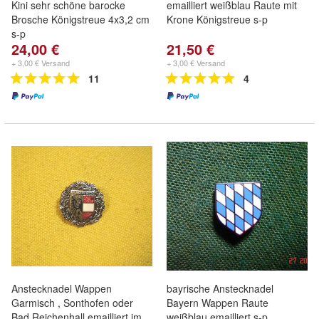
Kini sehr schöne barocke
emailliert weißblau Raute mit
Brosche Königstreue 4x3,2 cm
Krone Königstreue s-p
s-p
24,00 €
21,50 €
+ 3,00 € Versand
+ 3,00 € Versand
11
4
Anstecknadel Wappen
bayrische Anstecknadel
Garmisch , Sonthofen oder
Bayern Wappen Raute
Bad Reichenhall emailliert im
weißblau emailliert s-p