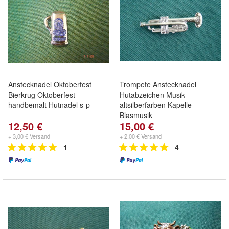
Anstecknadel Oktoberfest
Trompete Anstecknadel
Bierkrug Oktoberfest
Hutabzeichen Musik
handbemalt Hutnadel s-p
altsilberfarben Kapelle
Blasmusik
12,50 €
15,00 €
+ 3,00 € Versand
+ 2,00 € Versand
1
4