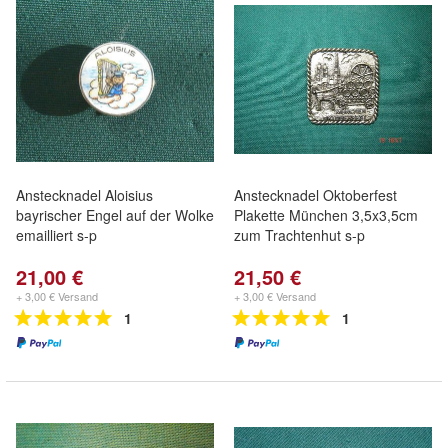
Anstecknadel Aloisius
Anstecknadel Oktoberfest
bayrischer Engel auf der Wolke
Plakette München 3,5x3,5cm
emailliert s-p
zum Trachtenhut s-p
21,00 €
21,50 €
+ 3,00 € Versand
+ 3,00 € Versand
1
1