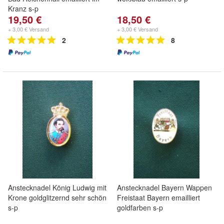
Kranz s-p
19,50 €
18,50 €
+ 3,00 € Versand
+ 3,00 € Versand
2
8
Anstecknadel König Ludwig mit
Anstecknadel Bayern Wappen
Krone goldglitzernd sehr schön
Freistaat Bayern emailliert
s-p
goldfarben s-p