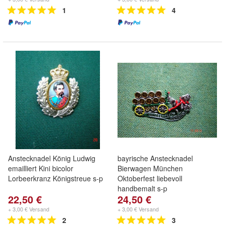
1
4
Anstecknadel König Ludwig
bayrische Anstecknadel
emailliert Kini bicolor
Bierwagen München
Lorbeerkranz Königstreue s-p
Oktoberfest liebevoll
handbemalt s-p
22,50 €
24,50 €
+ 3,00 € Versand
+ 3,00 € Versand
2
3