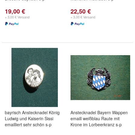
19,00 €
22,50 €
+ 3,00 € Versand
+ 3,00 € Versand
bayrisch Anstecknadel König
Anstecknadel Bayern Wappen
Ludwig und Kaiserin Sissi
emaill weißblau Raute mit
emailliert sehr schön s-p
Krone im Lorbeerkranz s-p