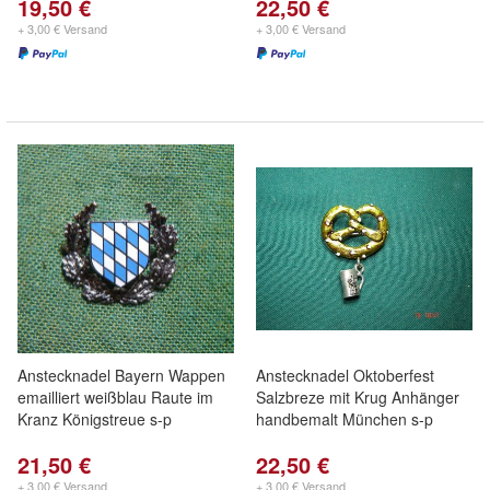
19,50 €
22,50 €
+ 3,00 € Versand
+ 3,00 € Versand
Anstecknadel Bayern Wappen
Anstecknadel Oktoberfest
emailliert weißblau Raute im
Salzbreze mit Krug Anhänger
Kranz Königstreue s-p
handbemalt München s-p
21,50 €
22,50 €
+ 3,00 € Versand
+ 3,00 € Versand