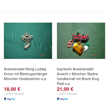
Anstecknadel König Ludwig
bayrische Anstecknadel
Krone mit Bierkruganhänger
Ansicht v München Skyline
München Hutabzeichen s-p
handbemalt mit Breze Krug
Radi s-p
18,00 €
21,00 €
+ 3,00 € Versand
+ 3,00 € Versand