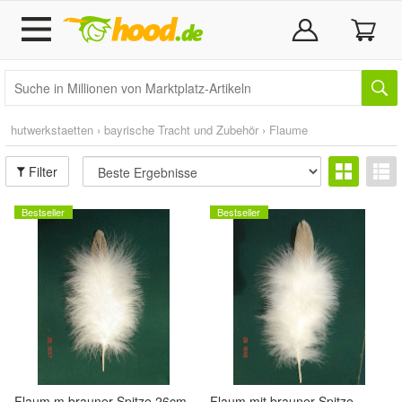
hutwerkstaetten
›
bayrische Tracht und Zubehör
›
Flaume
Filter
Bestseller
Bestseller
Flaum m brauner Spitze 26cm
Flaum mit brauner Spitze