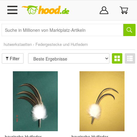
hutwerkstaetten
›
Federgestecke und Hutfedern
Filter
bayrische Hutfeder
bayrische Hutfeder