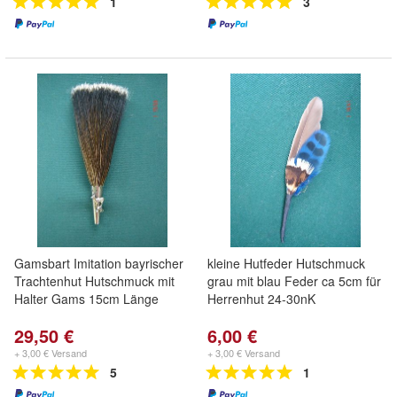
1
3
Gamsbart Imitation bayrischer
kleine Hutfeder Hutschmuck
Trachtenhut Hutschmuck mit
grau mit blau Feder ca 5cm für
Halter Gams 15cm Länge
Herrenhut 24-30nK
29,50 €
6,00 €
+ 3,00 € Versand
+ 3,00 € Versand
5
1