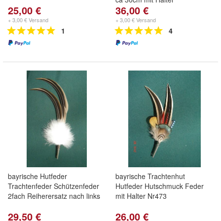
25,00 €
36,00 €
+ 3,00 € Versand
+ 3,00 € Versand
1
4
bayrische Hutfeder
bayrische Trachtenhut
Trachtenfeder Schützenfeder
Hutfeder Hutschmuck Feder
2fach Reiherersatz nach links
mit Halter Nr473
29,50 €
26,00 €