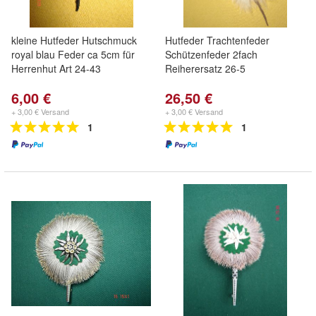
kleine Hutfeder Hutschmuck
Hutfeder Trachtenfeder
royal blau Feder ca 5cm für
Schützenfeder 2fach
Herrenhut Art 24-43
Reiherersatz 26-5
6,00 €
26,50 €
+ 3,00 € Versand
+ 3,00 € Versand
1
1