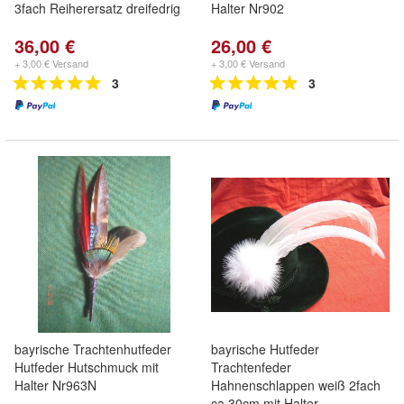
3fach Reiherersatz dreifedrig
Halter Nr902
36,00 €
26,00 €
+ 3,00 € Versand
+ 3,00 € Versand
3
3
bayrische Trachtenhutfeder
bayrische Hutfeder
Hutfeder Hutschmuck mit
Trachtenfeder
Halter Nr963N
Hahnenschlappen weiß 2fach
ca 30cm mit Halter