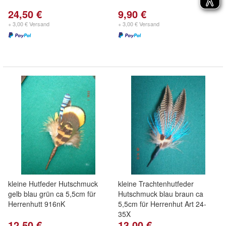
24,50 €
9,90 €
+ 3,00 € Versand
+ 3,00 € Versand
kleine Hutfeder Hutschmuck
kleine Trachtenhutfeder
gelb blau grün ca 5,5cm für
Hutschmuck blau braun ca
Herrenhutt 916nK
5,5cm für Herrenhut Art 24-
35X
12,50 €
13,00 €