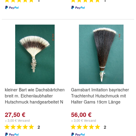
1
1
kleiner Bart wie Dachsbärtchen
Gamsbart Imitation bayrischer
breit m. Eichenlaubhalter
Trachtenhut Hutschmuck mit
Hutschmuck handgearbeitet N
Halter Gams 19cm Länge
27,50 €
56,00 €
+ 3,00 € Versand
+ 3,00 € Versand
2
2