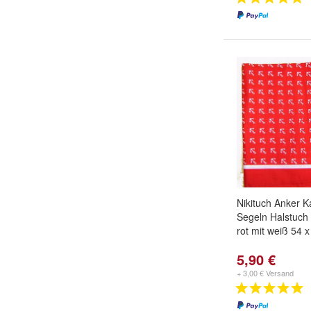
Nikituch Anker Ka
Segeln Halstuch
rot mit weiß 54 
5,90 €
+ 3,00 € Versand