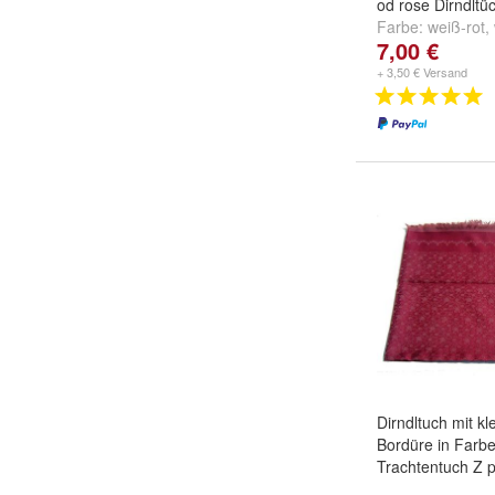
od rose Dirndltüc
Farbe:
weiß-rot
,
7,00 €
weiß-gelb
und
we
+ 3,50 € Versand
Dirndltuch mit k
Bordüre in Farbe
Trachtentuch Z 