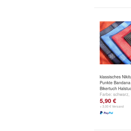
klassisches Nikit
Punkte Bandana
Bikertuch Halstu
Farbe:
schwarz
,
5,90 €
und
weitere ...
+ 3,00 € Versand