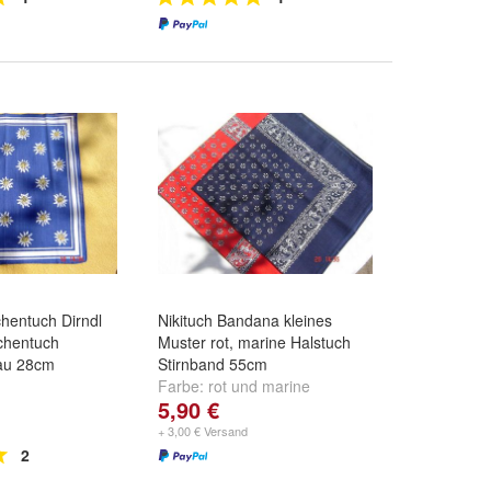
hentuch Dirndl
Nikituch Bandana kleines
chentuch
Muster rot, marine Halstuch
au 28cm
Stirnband 55cm
Farbe:
rot
und
marine
5,90 €
+ 3,00 € Versand
2