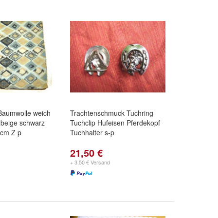
Baumwolle weich
Trachtenschmuck Tuchring
u beige schwarz
Tuchclip Hufeisen Pferdekopf
cm Z p
Tuchhalter s-p
21,50 €
+ 3,50 € Versand