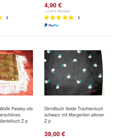
4,90 €
+ 2,00 € Versand
1
1
olle Paisley oliv
Dirndltuch Seide Trachtentuch
derschönes
schwarz mit Margeriten allover
Manteltuch Z p
Z p
39,00 €