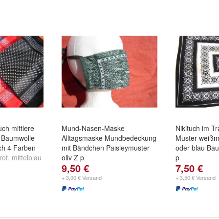
uch mittlere
Mund-Nasen-Maske
Nikituch im T
 Baumwolle
Alltagsmaske Mundbedeckung
Muster weißm 
ch 4 Farben
mit Bändchen Paisleymuster
oder blau Ba
rot
,
mittelblau
oliv Z p
p
9,50 €
7,50 €
Farbe:
schwa
und
blau-wei
+ 3,00 € Versand
+ 3,50 € Versand