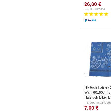
26,00 €
+ 3,00 € Versand
Nikituch Paisley
Wahl 60x60cm g
Halstuch Biker 
Farbe:
mittelblau
7,00 €