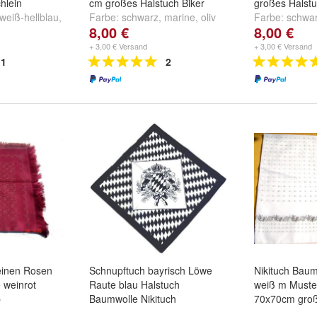
hlein
cm großes Halstuch Biker
großes Halstu
weiß-hellblau
,
Farbe:
schwarz
,
marine
,
oliv
Farbe:
schwa
8,00 €
8,00 €
itere ...
und
weitere ...
und
weitere ..
+ 3,00 € Versand
+ 3,00 € Versand
1
2
leinen Rosen
Schnupftuch bayrisch Löwe
Nikituch Baum
 weinrot
Raute blau Halstuch
weiß m Muste
p
Baumwolle Nikituch
70x70cm groß