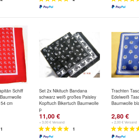
pitän Schiff
Set 2x Nikituch Bandana
Trachten Tasc
 Baumwolle
schwarz weiß großes Paisley
Edelweiß Tas
x 54 cm
Kopftuch Bikertuch Baumwolle
Baumwolle bl
p
11,00 €
2,80 €
+ 3,00 € Versand
+ 2,00 € Versand
1
1