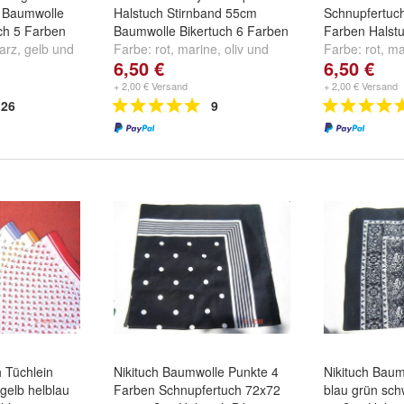
 Baumwolle
Halstuch Stirnband 55cm
Schnupfertuch
ch 5 Farben
Baumwolle Bikertuch 6 Farben
Farben Halst
arz
,
gelb
und
Farbe:
rot
,
marine
,
oliv
und
Farbe:
rot
,
ma
6,50 €
6,50 €
weitere ...
und
weitere ..
+ 2,00 € Versand
+ 2,00 € Versand
26
9
h Tüchlein
Nikituch Baumwolle Punkte 4
Nikituch Baum
 gelb helblau
Farben Schnupfertuch 72x72
blau grün sc