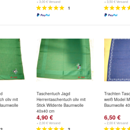
+ 3,00 € Versand
+ 3,50 € Versand
1
gd
Taschentuch Jagd
Trachten Tas
h oliv mit
Herrentaschentuch oliv mit
weiß Model Mo
Baumwolle
Stick Wildente Baumwolle
Baumwolle 4
40x40 cm
4,90 €
6,50 €
+ 2,00 € Versand
+ 2,00 € Versand
2
2