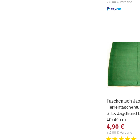
+ 3,00 € Versand
Taschentuch Ja
Herrentaschentuc
Stick Jagdhund 
40x40 cm
4,90 €
+ 2,00 € Versand