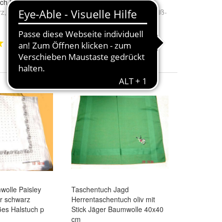
ch Biker
Dirndltuch Trachtentuch p
rz
,
marine
,
oliv
Farbe:
weiß-orange
und
weiß-
6,00 €
.
rot
+ 3,50 € Versand
1
1
wolle Paisley
Taschentuch Jagd
r schwarz
Herrentaschentuch oliv mit
es Halstuch p
Stick Jäger Baumwolle 40x40
cm