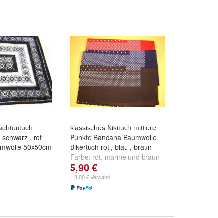
rachtentuch
klassisches Nikituch mittlere
schwarz , rot
Punkte Bandana Baumwolle
umwolle 50x50cm
Bikertuch rot , blau , braun
Farbe:
rot
,
marine
und
braun
5,90 €
rz-weiß
,
rot-weiß
ß
+ 3,00 € Versand