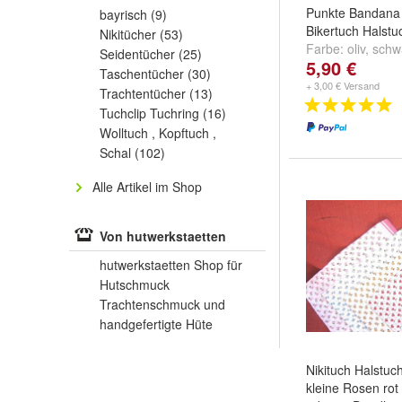
Punkte Bandana
bayrisch
(9)
Bikertuch Halstu
Nikitücher
(53)
Farbe:
oliv
,
schw
Seidentücher
(25)
5,90 €
weitere ...
Taschentücher
(30)
+ 3,00 € Versand
Trachtentücher
(13)
Tuchclip Tuchring
(16)
Wolltuch , Kopftuch ,
Schal
(102)
Alle Artikel im Shop
Von hutwerkstaetten
hutwerkstaetten Shop für
Hutschmuck
Trachtenschmuck und
handgefertigte Hüte
Nikituch Halstuc
kleine Rosen rot