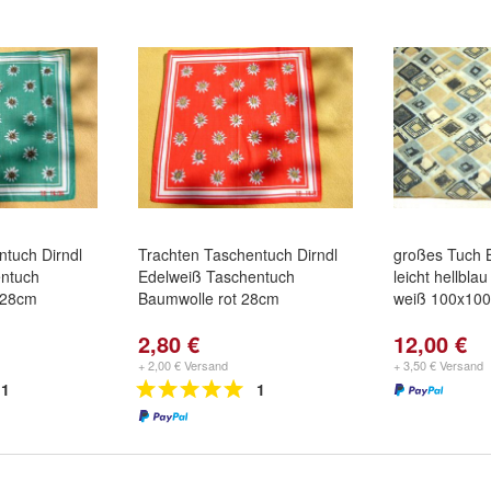
ntuch Dirndl
Trachten Taschentuch Dirndl
großes Tuch 
entuch
Edelweiß Taschentuch
leicht hellbla
 28cm
Baumwolle rot 28cm
weiß 100x100
2,80 €
12,00 €
+ 2,00 € Versand
+ 3,50 € Versand
1
1