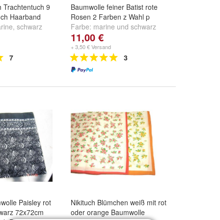
 Trachtentuch 9
Baumwolle feiner Batist rote
uch Haarband
Rosen 2 Farben z Wahl p
rine
,
schwarz
Farbe:
marine
und
schwarz
11,00 €
.
+ 3,50 € Versand
7
3
wolle Paisley rot
Nikituch Blümchen weiß mit rot
hwarz 72x72cm
oder orange Baumwolle