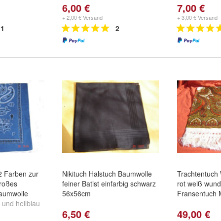
6,00 €
7,00 €
+ 2,00 € Versand
+ 3,00 € Versand
1
2
 2 Farben zur
Nikituch Halstuch Baumwolle
Trachtentuch W
roßes
feiner Batist einfarbig schwarz
rot weiß wun
Baumwolle
56x56cm
Fransentuch 
und
hellblau
6,50 €
49,00 €