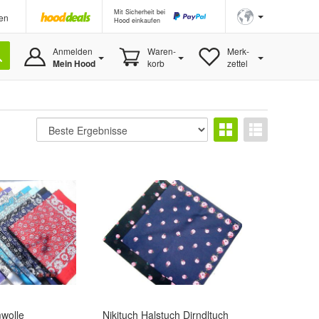
Mit Sicherheit bei
en
Hood einkaufen
Anmelden
Waren-
Merk-
Mein Hood
korb
zettel
wolle
Nikituch Halstuch Dirndltuch