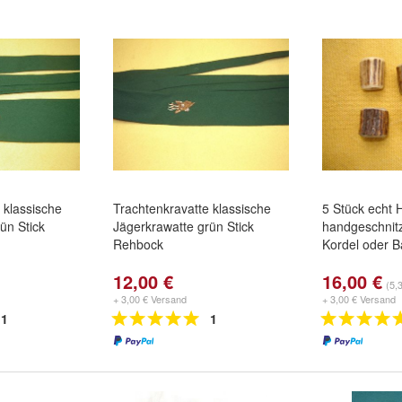
 klassische
Trachtenkravatte klassische
5 Stück echt 
ün Stick
Jägerkrawatte grün Stick
handgeschnitz
Rehbock
Kordel oder 
12,00 €
16,00 €
(5,
+ 3,00 € Versand
+ 3,00 € Versand
1
1