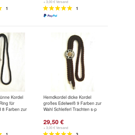
+ 3,00 € Versand
1
1
ünne Kordel
Hemdkordel dicke Kordel
Ring für
großes Edelweiß 9 Farben zur
 8 Farben zur
Wahl Schleiferl Trachten s-p
29,50 €
+ 3,00 € Versand
1
3