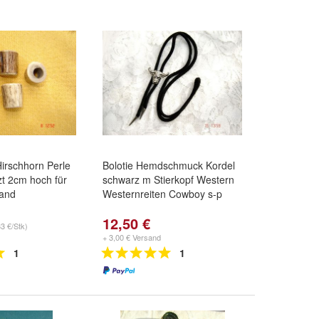
Hirschhorn Perle
Bolotie Hemdschmuck Kordel
t 2cm hoch für
schwarz m Stierkopf Western
Band
Westernreiten Cowboy s-p
12,50 €
33 €/Stk)
+ 3,00 € Versand
1
1