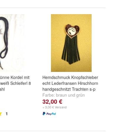
ünne Kordel mit
Hemdschmuck Knopfschieber
eiß Schleiferl 8
echt Lederfransen Hirschhorn
ahl
handgeschnitzt Trachten s-p
Farbe:
braun
und
grün
32,00 €
+ 3,00 € Versand
1