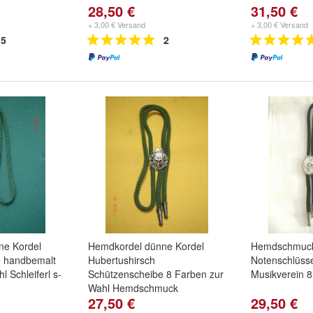
28,50 €
31,50 €
+ 3,00 € Versand
+ 3,00 € Versand
5
2
ne Kordel
Hemdkordel dünne Kordel
Hemdschmuck
e handbemalt
Hubertushirsch
Notenschlüss
 Schleiferl s-
Schützenscheibe 8 Farben zur
Musikverein 8
Wahl Hemdschmuck
27,50 €
29,50 €