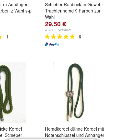
or m Anhänger
Schieber Rehbock m Gewehr f
arben z Wahl s-p
Trachtenhemd 9 Farben zur
Wahl
29,50 €
+ 3,00 € Versand
1
6
icke Kordel
Hemdkordel dünne Kordel mit
ei Schieber
Notenschlüssel und Anhänger