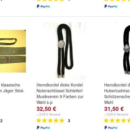
 klassische
Hemdkordel dicke Kordel
Hemdkordel d
n Jäger Stick
Notenschlüssel Schleiferl
Hubertushirs
Musikverein 9 Farben zur
Schützensche
Wahl s-p
Wahl
32,50 €
31,50 €
+ 3,00 € Versand
+ 3,00 € Versand
2
3