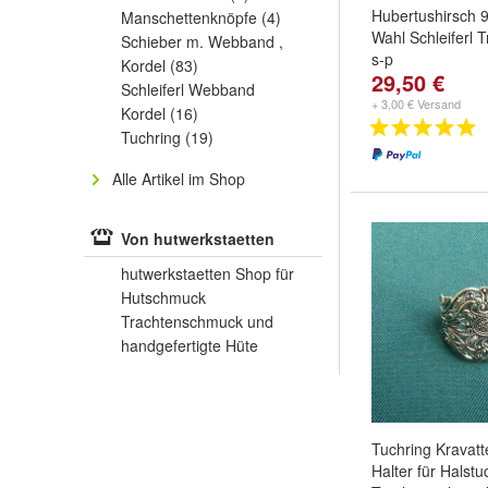
Hubertushirsch 
Manschettenknöpfe
(4)
Wahl Schleiferl
Schieber m. Webband ,
s-p
Kordel
(83)
29,50 €
Schleiferl Webband
+ 3,00 € Versand
Kordel
(16)
Tuchring
(19)
Alle Artikel im Shop
Von hutwerkstaetten
hutwerkstaetten Shop für
Hutschmuck
Trachtenschmuck und
handgefertigte Hüte
Tuchring Kravatte
Halter für Halstu