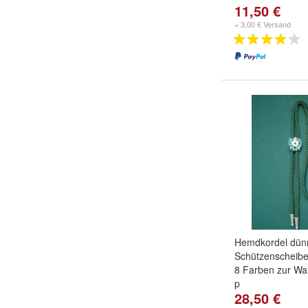
11,50 €
+ 3,00 € Versand
Hemdkordel dün
Schützenscheib
8 Farben zur Wahl
p
28,50 €