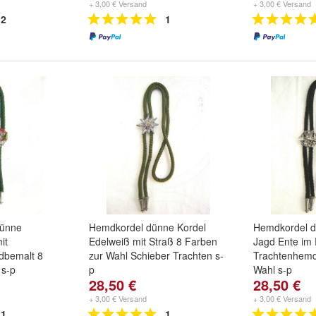
+ 3,00 € Versand
+ 3,00 € Versand
2
1
ünne
Hemdkordel dünne Kordel
Hemdkordel d
it
Edelweiß mit Straß 8 Farben
Jagd Ente im 
dbemalt 8
zur Wahl Schieber Trachten s-
Trachtenhemd
 s-p
p
Wahl s-p
28,50 €
28,50 €
+ 3,00 € Versand
+ 3,00 € Versand
1
1