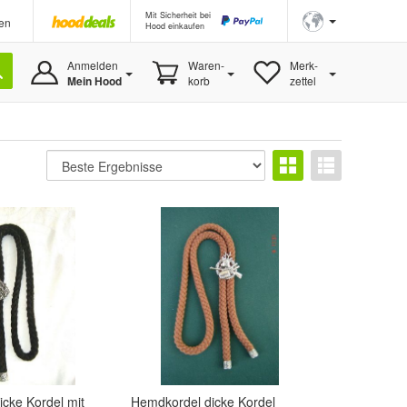
Mit Sicherheit bei
en
Hood einkaufen
Anmelden
Waren-
Merk-
Mein Hood
korb
zettel
cke Kordel mit
Hemdkordel dicke Kordel