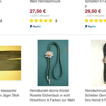
k
Wahl Hemdschmuck
Schleiferl 9 F
p
27,50 €
29,50 €
+ 3,00 € Versand
+ 3,00 € Versand
2
2
 klassische
Hemdkordel dünne Kordel
Hemdschmuck 
n Jäger Stick
Rosette Eichenlaub m echt
Schieber Gems
Hirschhorn 8 Farben zur Wahl
fürs Hemd 9 