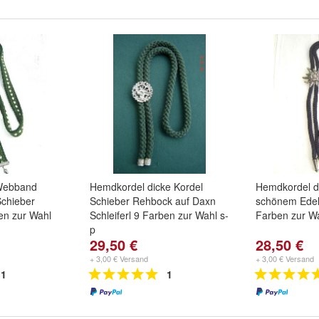
Webband
Hemdkordel dicke Kordel
Hemdkordel d
chieber
Schieber Rehbock auf Daxn
schönem Edelw
ben zur Wahl
Schleiferl 9 Farben zur Wahl s-
Farben zur W
p
29,50 €
28,50 €
+ 3,00 € Versand
+ 3,00 € Versand
1
1