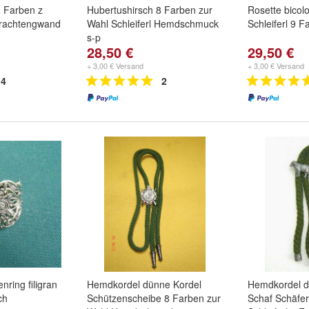
9 Farben z
Hubertushirsch 8 Farben zur
Rosette bicol
 Trachtengwand
Wahl Schleiferl Hemdschmuck
Schleiferl 9 F
s-p
28,50 €
29,50 €
+ 3,00 € Versand
+ 3,00 € Versand
4
2
nring filigran
Hemdkordel dünne Kordel
Hemdkordel d
ch
Schützenscheibe 8 Farben zur
Schaf Schäfer