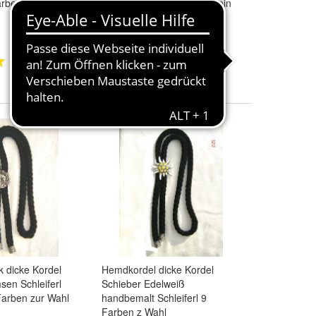
arben zur Wahl s-
8 Farben z Wahl Musikverein
26,50 €
+ 3,00 € Versand
1
1
dicke Kordel
Hemdkordel dicke Kordel
en Schleiferl
Schieber Edelweiß
Farben zur Wahl
handbemalt Schleiferl 9
Farben z Wahl