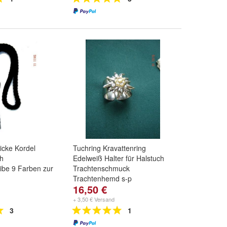
icke Kordel
Tuchring Kravattenring
ch
Edelweiß Halter für Halstuch
ibe 9 Farben zur
Trachtenschmuck
Trachtenhemd s-p
16,50 €
+ 3,50 € Versand
3
1