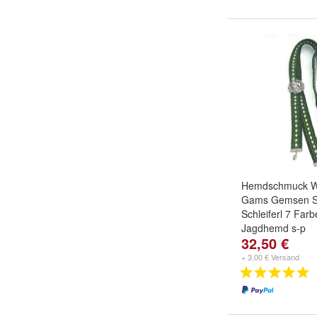
Hemdschmuck 
Gams Gemsen S
Schleiferl 7 Far
Jagdhemd s-p
32,50 €
+ 3,00 € Versand