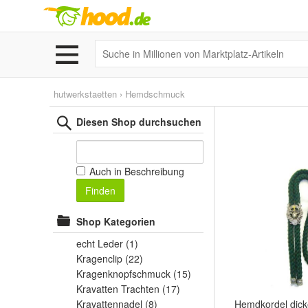
hutwerkstaetten
›
Hemdschmuck
Diesen Shop durchsuchen
Auch in Beschreibung
Finden
Shop Kategorien
echt Leder
(1)
Kragenclip
(22)
Kragenknopfschmuck
(15)
Kravatten Trachten
(17)
Kravattennadel
(8)
Hemdkordel dick