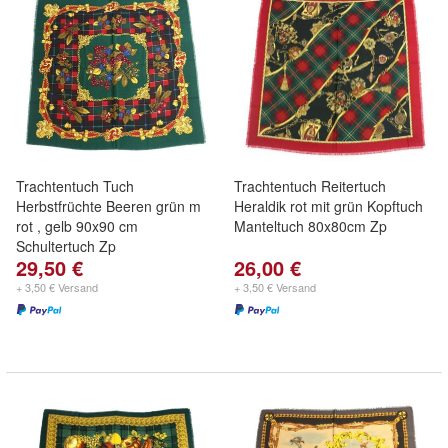
Trachtentuch Tuch
Trachtentuch Reitertuch
Herbstfrüchte Beeren grün m
Heraldik rot mit grün Kopftuch
rot , gelb 90x90 cm
Manteltuch 80x80cm Zp
Schultertuch Zp
29,50 €
26,00 €
+ 3,50 € Versand
+ 3,50 € Versand