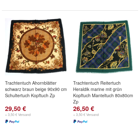
Trachtentuch Ahornblätter
Trachtentuch Reitertuch
schwarz braun beige 90x90 cm
Heraldik marine mit grün
Schultertuch Kopftuch Zp
Kopftuch Manteltuch 80x80cm
Zp
29,50 €
26,50 €
+ 3,50 € Versand
+ 3,50 € Versand