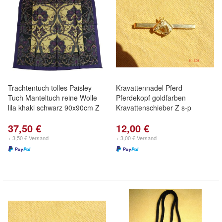
Trachtentuch tolles Paisley
Kravattennadel Pferd
Tuch Manteltuch reine Wolle
Pferdekopf goldfarben
lila khaki schwarz 90x90cm Z
Kravattenschieber Z s-p
37,50 €
12,00 €
+ 3,50 € Versand
+ 3,00 € Versand