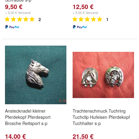
9,50 €
12,50 €
+ 3,00 € Versand
+ 3,00 € Versand
2
1
Anstecknadel kleiner
Trachtenschmuck Tuchring
Pferdekopf Pferdesport
Tuchclip Hufeisen Pferdekopf
Brosche Reitsport s-p
Tuchhalter s-p
14,00 €
21,50 €