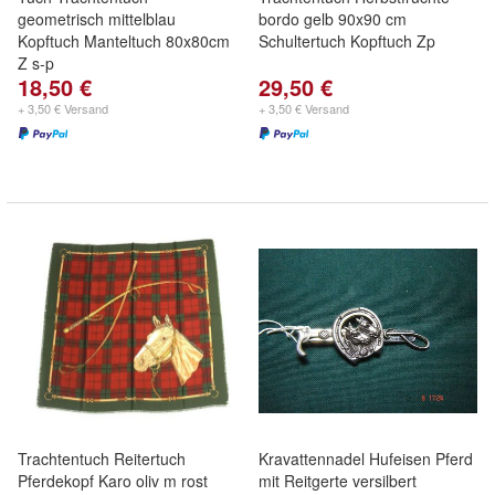
geometrisch mittelblau
bordo gelb 90x90 cm
Kopftuch Manteltuch 80x80cm
Schultertuch Kopftuch Zp
Z s-p
18,50 €
29,50 €
+ 3,50 € Versand
+ 3,50 € Versand
Trachtentuch Reitertuch
Kravattennadel Hufeisen Pferd
Pferdekopf Karo oliv m rost
mit Reitgerte versilbert