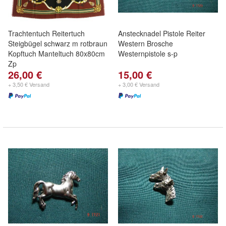
Trachtentuch Reitertuch
Anstecknadel Pistole Reiter
Steigbügel schwarz m rotbraun
Western Brosche
Kopftuch Manteltuch 80x80cm
Westernpistole s-p
Zp
26,00 €
15,00 €
+ 3,50 € Versand
+ 3,00 € Versand