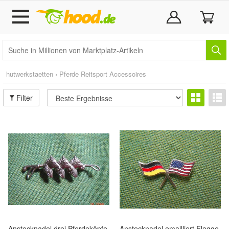
hutwerkstaetten
›
Pferde Reitsport Accessoires
Filter
Anstecknadel drei Pferdeköpfe
Anstecknadel emailliert Flagge