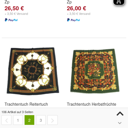
Zp
Zp
26,50 €
26,00 €
+ 3,50 € Versand
+ 3,50 € Versand
Trachtentuch Reitertuch
Trachtentuch Herbstfrüchte
Steigbügel schwarz natur
Beeren oliv m gelb braun
106 Artikel auf 3 Seiten
Kopftuch Manteltuch 80x80cm
90x90 cm Schultertuch Zp
1
2
3
Zp
26,00 €
29,50 €