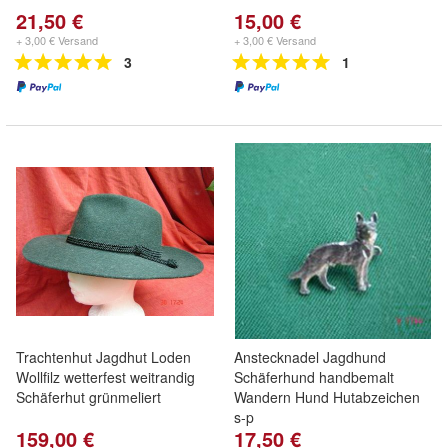
21,50 €
15,00 €
+ 3,00 € Versand
+ 3,00 € Versand
3
1
Trachtenhut Jagdhut Loden
Anstecknadel Jagdhund
Wollfilz wetterfest weitrandig
Schäferhund handbemalt
Schäferhut grünmeliert
Wandern Hund Hutabzeichen
s-p
159,00 €
17,50 €