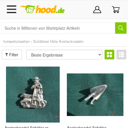
hutwerkstaetten
›
Schäferei Hüte Anstecknadeln
Filter
Anstecknadel Schäfer m
Anstecknadel Schäfer