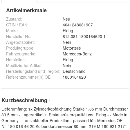
Artikelmerkmale
Zustand:
Neu
GTIN / EAN:
4041248081907
Marke:
Elring
Hersteller Nr.:
812.081 1800164620 1
Angebotspaket
:
Nein
Produktgruppe
:
Motorteile
Fahrzeugmarke
:
Mercedes-Benz
Hersteller
:
Elring
Modifizierter Artikel
:
Nein
Herstellungsland und -region
:
Deutschland
Referenznummer(n) OE
:
1800164620
Kurzbeschreibung
*
Lieferumfang: 1x Zylinderkopfdichtung Stärke 1,65 mm Durchmesser
83,5 mm - Lagerartikel in Erstausrüsterqualität von Elring - - Made in
Germany - - aus aktueller Produktion - passend für: Mercedes OE-
Nr. 180 016 46 20 Kolbendurchmesser 80 mm: 219 M 180.921 2171