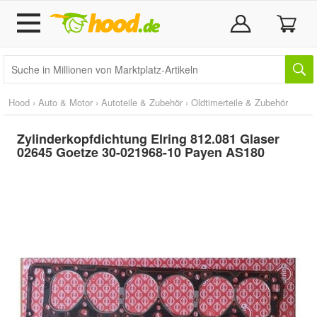
Hood
›
Auto & Motor
›
Autoteile & Zubehör
›
Oldtimerteile & Zubehör
Zylinderkopfdichtung Elring 812.081 Glaser
02645 Goetze 30-021968-10 Payen AS180