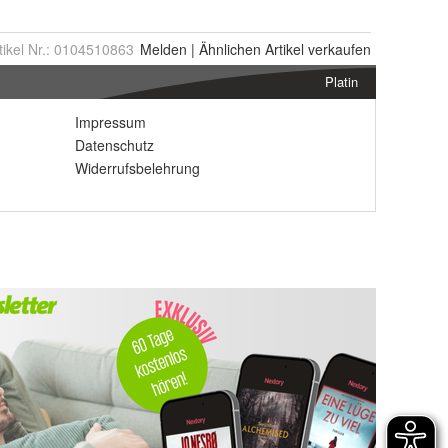
tikel Nr.:
0104510863
Melden
|
Ähnlichen
Artikel verkaufen
Platin
Impressum
Datenschutz
Widerrufsbelehrung