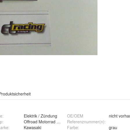
Produktsicherheit
pe
:
Elektrik / Zündung
OE/OEM
nicht vorh
yp
:
Offroad Motorrad Enduro Cross
Referenznummer(n)
:
marke
:
Kawasaki
Farbe
:
grau