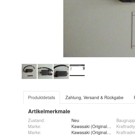
Produktdetails
Zahlung, Versand & Rückgabe
Artikelmerkmale
Zustand:
Neu
Baugrup
Marke:
Kawasaki (Original OE)
Kraftradt
Marke
:
Kawasaki (Original OE)
Kraftrad