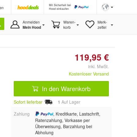
Mit Sicherheit bei
en
Hood einkaufen
Anmelden
Waren-
Merk-
Mein Hood
korb
zettel
119,95 €
inkl. MwSt.
Kostenloser Versand
In den Warenkorb
Sofort lieferbar
1
Auf Lager
Zahlung
, Kreditkarte, Lastschrift,
Ratenzahlung, Vorkasse per
Überweisung, Barzahlung bei
Abholung