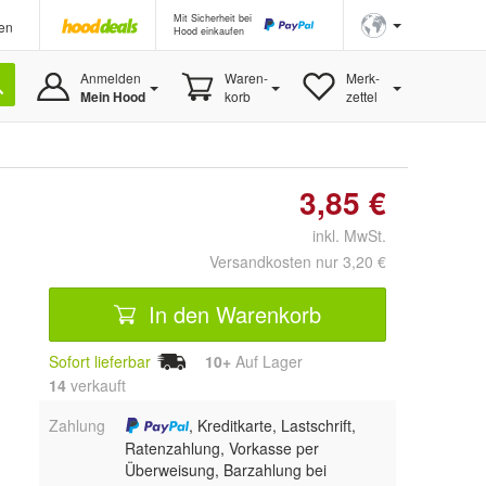
Mit Sicherheit bei
en
Hood einkaufen
Anmelden
Waren-
Merk-
Mein Hood
korb
zettel
3,85 €
inkl. MwSt.
Versandkosten nur 3,20 €
In den Warenkorb
Sofort lieferbar
10+
Auf Lager
14
 verkauft
Zahlung
, Kreditkarte, Lastschrift,
Ratenzahlung, Vorkasse per
Überweisung, Barzahlung bei