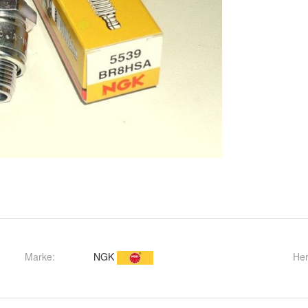
Marke:
NGK
Her