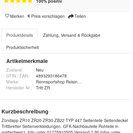
100% positiv
Merken
Preis vorschlagen
Teilen
Produktdetails
Zahlung, Versand & Rückgabe
Produktsicherheit
Artikelmerkmale
Zustand:
Neu
GTIN / EAN:
4893293186478
Marke:
Rennsportshop Reisinger
Hersteller Nr.:
Tritt ZR
Kurzbeschreibung
*
Zündapp ZR10 ZR20 ZR30 ZB22 TYP 447 Seitenteile Seitendeckel
Trittbretter Seitenverkleidungen. GFK-Nachbauteile Rohteile in
mattschwarz. Info unter 01775910505 Versand 7,90 Infos unter