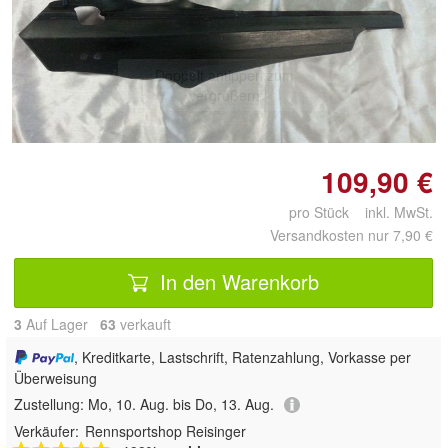
Doppelt antippen zum
vergrößern
109,90 €
pro Stück inkl. MwSt.
Versandkosten nur 7,90 €
In den Warenkorb
3
Auf Lager
63
 verkauft
, Kreditkarte, Lastschrift, Ratenzahlung, Vorkasse per
Überweisung
Zustellung:
Mo, 10. Aug. bis Do, 13. Aug.
Verkäufer:
Rennsportshop Reisinger