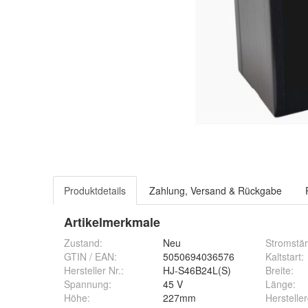
Produktdetails
Zahlung, Versand & Rückgabe
Artikelmerkmale
Zustand:
Neu
Stromstär
GTIN / EAN:
5050694036576
Kaltstart
:
Hersteller Nr.:
HJ-S46B24L(S)
Breite
:
Spannung
:
45 V
Länge
:
Höhe
:
227mm
Herstelle