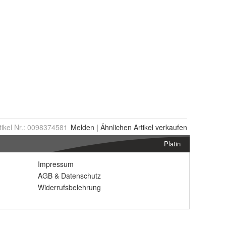
tikel Nr.:
0098374581
Melden
|
Ähnlichen
Artikel verkaufen
Platin
Impressum
AGB
&
Datenschutz
Widerrufsbelehrung