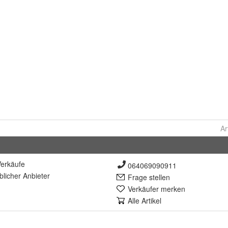
Ar
erkäufe
064069090911
lich
er Anbieter
Frage stellen
Verkäufer merken
Alle Artikel