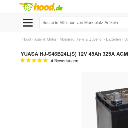
Hood
›
Auto & Motor
›
Motorrad: Teile & Zubehör
›
Batterien
›
So
YUASA HJ-S46B24L(S) 12V 45Ah 325A AGM-Ba
4
Bewertungen