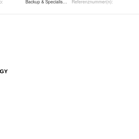
p
:
Backup & Specialist Batteries
Referenznummer(n)
: