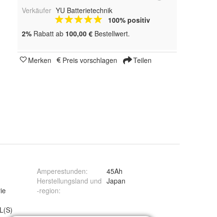
Verkäufer
YU Batterietechnik
100% positiv
2%
Rabatt ab
100,00 €
Bestellwert.
Merken
Preis vorschlagen
Teilen
Amperestunden
:
45Ah
Herstellungsland und
Japan
ie
-region
:
L(S)