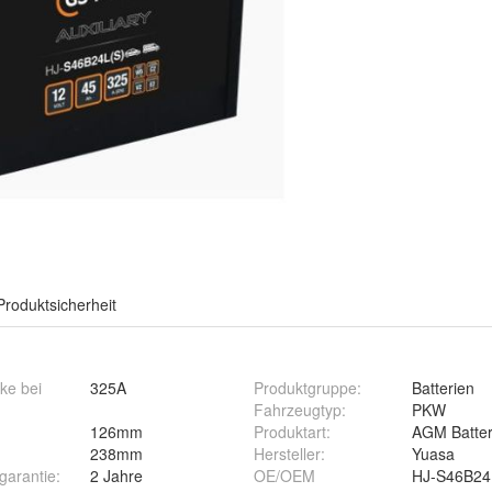
Produktsicherheit
ke bei
325A
Produktgruppe
:
Batterien
Fahrzeugtyp
:
PKW
126mm
Produktart
:
AGM Batter
238mm
Hersteller
:
Yuasa
rgarantie
:
2 Jahre
OE/OEM
HJ-S46B24