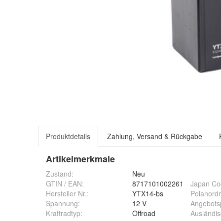
Produktdetails
Zahlung, Versand & Rückgabe
Artikelmerkmale
Zustand:
Neu
GTIN / EAN:
8717101002261
Japan Co
Hersteller Nr.:
YTX14-bs
Polanord
Spannung
:
12 V
Angebots
Kraftradtyp
:
Offroad
Ausländis