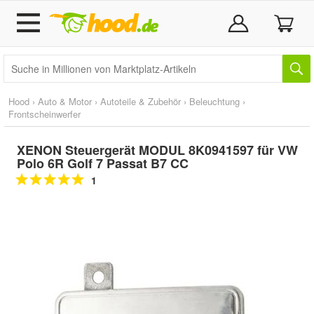
Hood
›
Auto & Motor
›
Autoteile & Zubehör
›
Beleuchtung
›
Frontscheinwerfer
XENON Steuergerät MODUL 8K0941597 für VW
Polo 6R Golf 7 Passat B7 CC
1