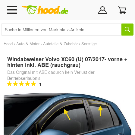
Hood
›
Auto & Motor
›
Autoteile & Zubehör
›
Sonstige
Windabweiser Volvo XC60 (U) 07/2017- vorne +
hinten inkl. ABE (rauchgrau)
Das Original mit ABE dadurch kein Verlust der
Betriebserlaubnis!
1