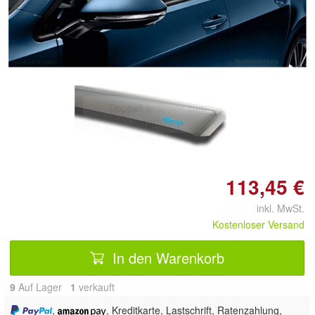
Doppelt antippen zum
vergrößern
113,45 €
inkl. MwSt.
Kostenloser Versand
In den Warenkorb
9
Auf Lager
1
 verkauft
,
, Kreditkarte, Lastschrift, Ratenzahlung,