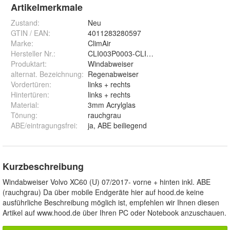
Artikelmerkmale
Zustand:
Neu
GTIN / EAN:
4011283280597
Marke:
ClimAir
Hersteller Nr.:
CLI003P0003-CLI00M2004
Produktart
:
Windabweiser
alternat. Bezeichnung
:
Regenabweiser
Vordertüren
:
links + rechts
Hintertüren
:
links + rechts
Material
:
3mm Acrylglas
Tönung
:
rauchgrau
ABE/eintragungsfrei
:
ja, ABE beiliegend
Kurzbeschreibung
Windabweiser Volvo XC60 (U) 07/2017- vorne + hinten inkl. ABE
(rauchgrau) Da über mobile Endgeräte hier auf hood.de keine
ausführliche Beschreibung möglich ist, empfehlen wir Ihnen diesen
Artikel auf www.hood.de über Ihren PC oder Notebook anzuschauen.