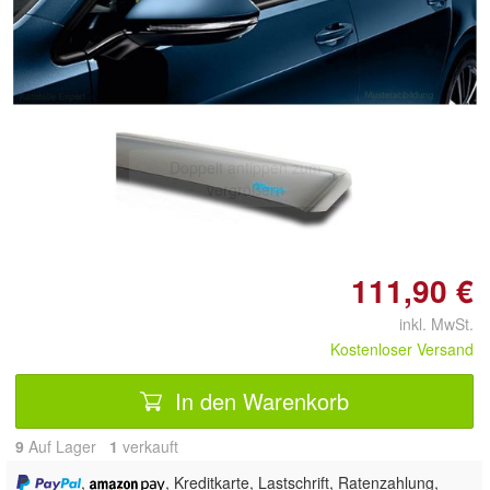
Doppelt antippen zum
vergrößern
111,90 €
inkl. MwSt.
Kostenloser Versand
In den Warenkorb
9
Auf Lager
1
 verkauft
,
, Kreditkarte, Lastschrift, Ratenzahlung,