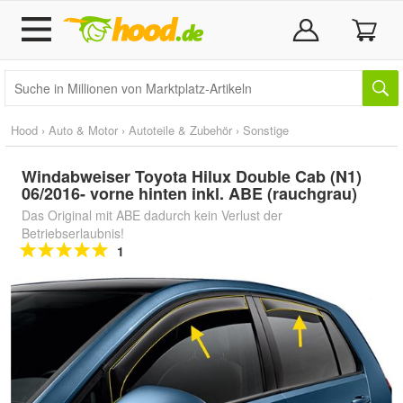
Hood
›
Auto & Motor
›
Autoteile & Zubehör
›
Sonstige
Windabweiser Toyota Hilux Double Cab (N1)
06/2016- vorne hinten inkl. ABE (rauchgrau)
Das Original mit ABE dadurch kein Verlust der
Betriebserlaubnis!
1