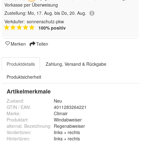
Vorkasse per Überweisung
Zustellung:
Mo, 17. Aug. bis Do, 20. Aug.
Verkäufer:
sonnenschutz-pkw
100% positiv
Merken
Teilen
Produktdetails
Zahlung, Versand & Rückgabe
Produktsicherheit
Artikelmerkmale
Zustand:
Neu
GTIN / EAN:
4011283264221
Marke:
Climair
Produktart
:
Windabweiser
alternat. Bezeichnung
:
Regenabweiser
Vordertüren
:
links + rechts
Hintertüren
:
links + rechts