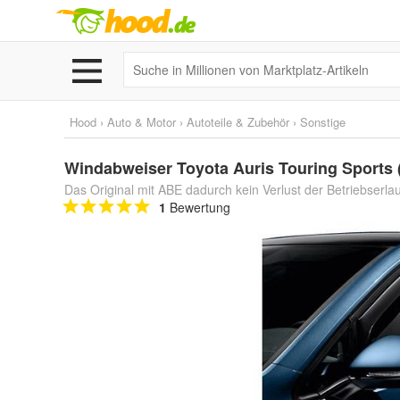
Hood
›
Auto & Motor
›
Autoteile & Zubehör
›
Sonstige
Windabweiser Toyota Auris Touring Sports (
Das Original mit ABE dadurch kein Verlust der Betriebserla
1
Bewertung