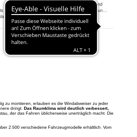
ABE/eintragungsfrei
:
ja, ABE beiliegend
ts
Tönung
:
rauchgrau, klar und schwarz
las