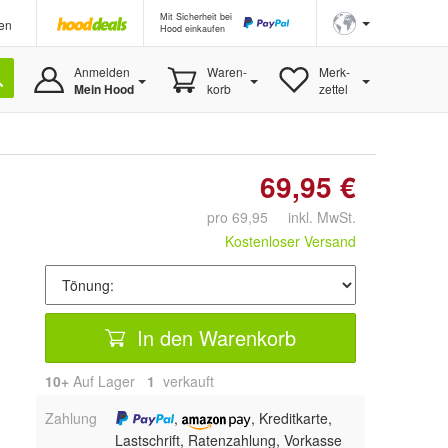
Mit Sicherheit bei
en
Hood einkaufen
Anmelden
Waren-
Merk-
Mein Hood
korb
zettel
69,95 €
pro 69,95 inkl. MwSt.
Kostenloser Versand
In den Warenkorb
10+
Auf Lager
1
 verkauft
Zahlung
,
, Kreditkarte,
Lastschrift, Ratenzahlung, Vorkasse