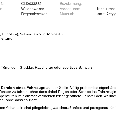
 Nr.:
CLI0033832
Bezeichnung
:
t
:
Windabweiser
Vordertüren
:
links + rech
Regenabweiser
Material
:
3mm Acrylg