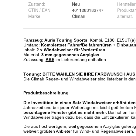
Zustand:
Neu
Hersteller
GTIN / EAN:
4011283182747
Produktar
Marke:
Climair
alternat.