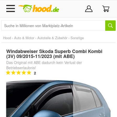
Hood
›
Auto & Motor
›
Autoteile & Zubehör
›
Sonstige
Windabweiser Skoda Superb Combi Kombi
(3V) 09/2015-11/2023 (mit ABE)
Das Original mit ABE dadurch kein Verlust der
Betriebserlaubnis!
2