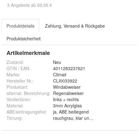
3 Angebote ab 69,95 €
Produktdetails
Zahlung, Versand & Rückgabe
Produktsicherheit
Artikelmerkmale
Zustand:
Neu
GTIN / EAN:
4011283237621
Marke:
Climair
Hersteller Nr.:
CLI0033922
Produktart
:
Windabweiser
alternat. Bezeichnung
:
Regenabweiser
Vordertüren
:
links + rechts
Material
:
3mm Acrylglas
ABE/eintragungsfrei
:
ja, ABE beiliegend
Tönung
:
rauchgrau, klar und schwarz