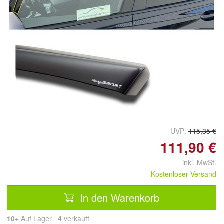
UVP:
115,35 €
111,90 €
inkl. MwSt.
Kostenloser Versand
In den Warenkorb
10+
Auf Lager
4
 verkauft