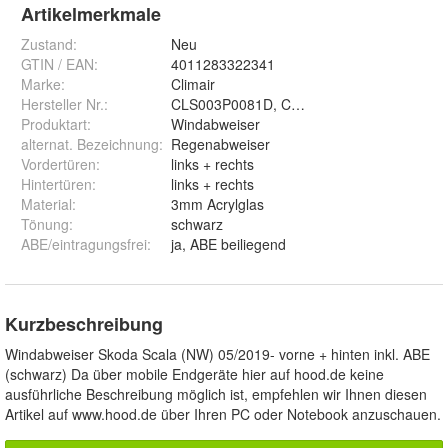
Artikelmerkmale
Zustand:
Neu
GTIN / EAN:
4011283322341
Marke:
Climair
Hersteller Nr.:
CLS003P0081D, CLS004M2079D
Produktart
:
Windabweiser
alternat. Bezeichnung
:
Regenabweiser
Vordertüren
:
links + rechts
Hintertüren
:
links + rechts
Material
:
3mm Acrylglas
Tönung
:
schwarz
ABE/eintragungsfrei
:
ja, ABE beiliegend
Kurzbeschreibung
Windabweiser Skoda Scala (NW) 05/2019- vorne + hinten inkl. ABE
(schwarz) Da über mobile Endgeräte hier auf hood.de keine
ausführliche Beschreibung möglich ist, empfehlen wir Ihnen diesen
Artikel auf www.hood.de über Ihren PC oder Notebook anzuschauen.