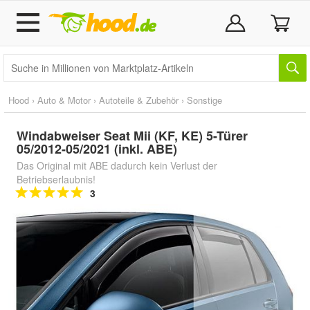
Hood
›
Auto & Motor
›
Autoteile & Zubehör
›
Sonstige
Windabweiser Seat Mii (KF, KE) 5-Türer
05/2012-05/2021 (inkl. ABE)
Das Original mit ABE dadurch kein Verlust der
Betriebserlaubnis!
3