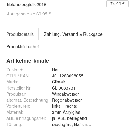
74,90 €
hbfahrzeugteile2016
4 Angebote ab 69,95 €
Produktdetails
Zahlung, Versand & Rückgabe
Produktsicherheit
Artikelmerkmale
Zustand:
Neu
GTIN / EAN:
4011283098055
Marke:
Climair
Hersteller Nr.:
CLI0033731
Produktart
:
Windabweiser
alternat. Bezeichnung
:
Regenabweiser
Vordertüren
:
links + rechts
Material
:
3mm Acrylglas
ABE/eintragungsfrei
:
ja, ABE beiliegend
Tönung
:
rauchgrau, klar und schwarz