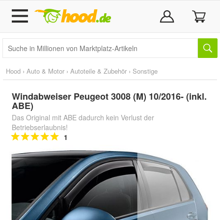
Hood
›
Auto & Motor
›
Autoteile & Zubehör
›
Sonstige
Windabweiser Peugeot 3008 (M) 10/2016- (inkl.
ABE)
Das Original mit ABE dadurch kein Verlust der
Betriebserlaubnis!
1