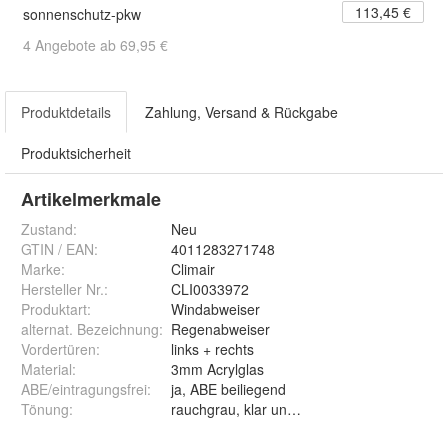
113,45 €
sonnenschutz-pkw
4 Angebote ab 69,95 €
Produktdetails
Zahlung, Versand & Rückgabe
Produktsicherheit
Artikelmerkmale
Zustand:
Neu
GTIN / EAN:
4011283271748
Marke:
Climair
Hersteller Nr.:
CLI0033972
Produktart
:
Windabweiser
alternat. Bezeichnung
:
Regenabweiser
Vordertüren
:
links + rechts
Material
:
3mm Acrylglas
ABE/eintragungsfrei
:
ja, ABE beiliegend
Tönung
:
rauchgrau, klar und schwarz