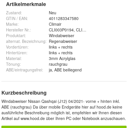
Artikelmerkmale
Zustand:
Neu
GTIN / EAN:
4011283347580
Marke:
Climair
Hersteller Nr.:
CLI003P0194, CLI004M2189
Produktart
:
Windabweiser
alternat. Bezeichnung
:
Regenabweiser
Vordertüren
:
links + rechts
Hintertüren
:
links + rechts
Material
:
3mm Acrylglas
Tönung
:
rauchgrau
ABE/eintragungsfrei
:
ja, ABE beiliegend
Kurzbeschreibung
Windabweiser Nissan Qashqai (J12) 04/2021- vorne + hinten inkl.
ABE (rauchgrau) Da über mobile Endgeräte hier auf hood.de keine
ausführliche Beschreibung möglich ist, empfehlen wir Ihnen diesen
Artikel auf www.hood.de über Ihren PC oder Notebook anzuschauen.