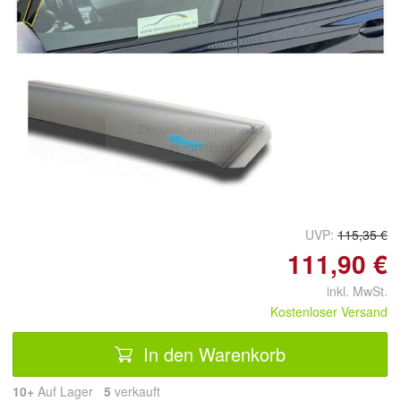
Doppelt antippen zum
vergrößern
UVP:
115,35 €
111,90 €
inkl. MwSt.
Kostenloser Versand
In den Warenkorb
10+
Auf Lager
5
 verkauft