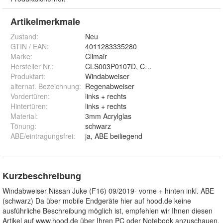
Artikelmerkmale
Zustand:
Neu
GTIN / EAN:
4011283335280
Marke:
Climair
Hersteller Nr.:
CLS003P0107D, CLS004M2104D
Produktart
:
Windabweiser
alternat. Bezeichnung
:
Regenabweiser
Vordertüren
:
links + rechts
Hintertüren
:
links + rechts
Material
:
3mm Acrylglas
Tönung
:
schwarz
ABE/eintragungsfrei
:
ja, ABE beiliegend
Kurzbeschreibung
Windabweiser Nissan Juke (F16) 09/2019- vorne + hinten inkl. ABE
(schwarz) Da über mobile Endgeräte hier auf hood.de keine
ausführliche Beschreibung möglich ist, empfehlen wir Ihnen diesen
Artikel auf www.hood.de über Ihren PC oder Notebook anzuschauen.