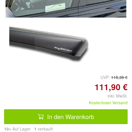
Doppelt antippen zum
vergrößern
UVP:
115,35 €
111,90 €
inkl. MwSt.
Kostenloser Versand
In den Warenkorb
10+
Auf Lager
1
 verkauft