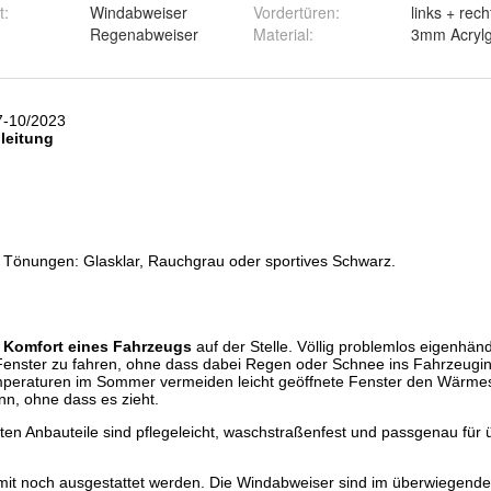
t
:
Windabweiser
Vordertüren
:
links + rech
Regenabweiser
Material
:
3mm Acrylg