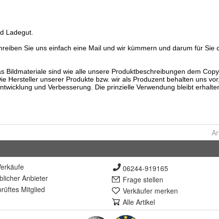
Ar
erkäufe
06244-919165
lich
er Anbieter
Frage stellen
rüft
es Mitglied
Verkäufer merken
Alle Artikel