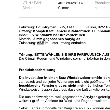
GTIN / EAN:
4011283281037
Produktar
Marke:
Climair
alternat.