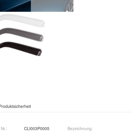
Produktsicherheit
 Nr.:
CLI003P0005
Bezeichnung
: