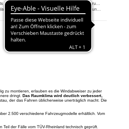
ts
Eintragungsfrei
:
ja, ABE im Lieferumfang
las
Tönung
:
rauchgrau, klar und schwarz