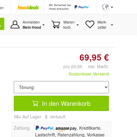
Mit Sicherheit bei
en
Hood einkaufen
Anmelden
Waren-
Merk-
Mein Hood
korb
zettel
69,95 €
pro 69,95 inkl. MwSt.
Kostenloser Versand
In den Warenkorb
10+
Auf Lager
2
 verkauft
Zahlung
,
, Kreditkarte,
Lastschrift, Ratenzahlung, Vorkasse