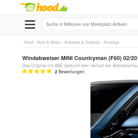
Hood
›
Auto & Motor
›
Autoteile & Zubehör
›
Sonstige
Windabweiser MINI Countryman (F60) 02/201
Das Original mit ABE dadurch kein Verlust der Betriebserla
2
Bewertungen