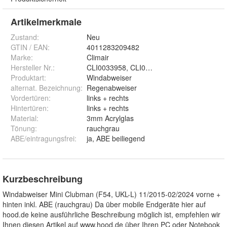
Artikelmerkmale
Zustand:
Neu
GTIN / EAN:
4011283209482
Marke:
Climair
Hersteller Nr.:
CLI0033958, CLI0044565
Produktart
:
Windabweiser
alternat. Bezeichnung
:
Regenabweiser
Vordertüren
:
links + rechts
Hintertüren
:
links + rechts
Material
:
3mm Acrylglas
Tönung
:
rauchgrau
ABE/eintragungsfrei
:
ja, ABE beiliegend
Kurzbeschreibung
Windabweiser Mini Clubman (F54, UKL-L) 11/2015-02/2024 vorne +
hinten inkl. ABE (rauchgrau) Da über mobile Endgeräte hier auf
hood.de keine ausführliche Beschreibung möglich ist, empfehlen wir
Ihnen diesen Artikel auf www.hood.de über Ihren PC oder Notebook