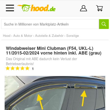
Hood
›
Auto & Motor
›
Autoteile & Zubehör
›
Sonstige
Windabweiser Mini Clubman (F54, UKL-L)
11/2015-02/2024 vorne hinten inkl. ABE (grau)
Das Original mit ABE dadurch kein Verlust der
Betriebserlaubnis!
1