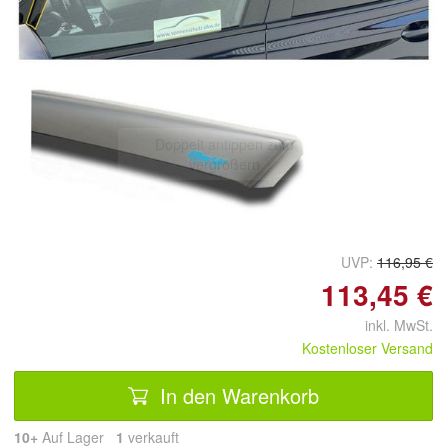
Doppelt antippen zum
vergrößern
UVP:
116,95 €
113,45 €
inkl. MwSt.
Kostenloser Versand
In den Warenkorb
10+
Auf Lager
1
 verkauft