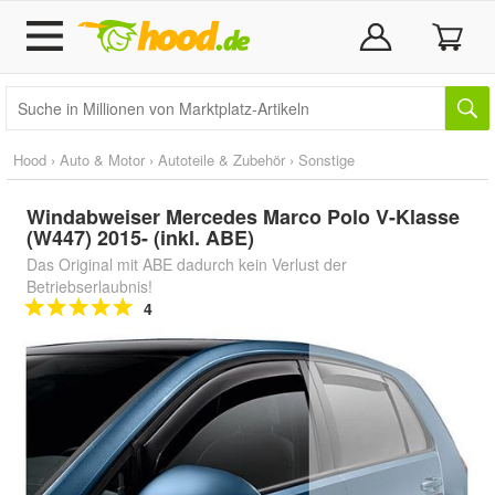
Hood
›
Auto & Motor
›
Autoteile & Zubehör
›
Sonstige
Windabweiser Mercedes Marco Polo V-Klasse
(W447) 2015- (inkl. ABE)
Das Original mit ABE dadurch kein Verlust der
Betriebserlaubnis!
4