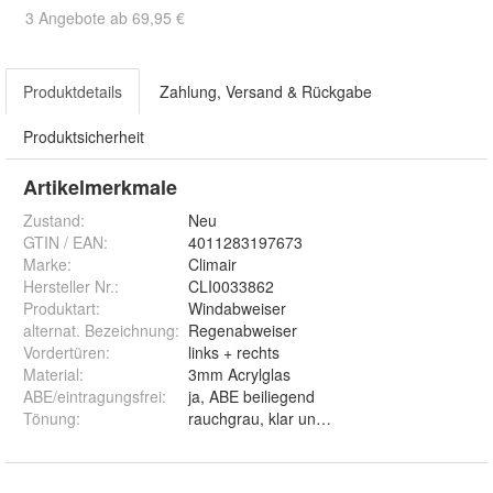
3 Angebote ab 69,95 €
Produktdetails
Zahlung, Versand & Rückgabe
Produktsicherheit
Artikelmerkmale
Zustand:
Neu
GTIN / EAN:
4011283197673
Marke:
Climair
Hersteller Nr.:
CLI0033862
Produktart
:
Windabweiser
alternat. Bezeichnung
:
Regenabweiser
Vordertüren
:
links + rechts
Material
:
3mm Acrylglas
ABE/eintragungsfrei
:
ja, ABE beiliegend
Tönung
:
rauchgrau, klar und schwarz