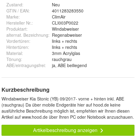
Zustand:
Neu
GTIN / EAN:
4011283283550
Marke:
ClimAir
Hersteller Nr.:
CLI003P0022
Produktart
:
Windabweiser
alternat. Bezeichnung
:
Regenabweiser
Vordertüren
:
links + rechts
Hintertüren
:
links + rechts
Material
:
3mm Acrylglas
Tönung
:
rauchgrau
ABE/eintragungsfrei
:
ja, ABE beiliegend
Kurzbeschreibung
Windabweiser Kia Stonic (YB) 09/2017- vorne + hinten inkl. ABE
(rauchgrau) Da über mobile Endgeräte hier auf hood.de keine
ausführliche Beschreibung möglich ist, empfehlen wir Ihnen diesen
Artikel auf www.hood.de über Ihren PC oder Notebook anzuschauen.
Artikelbeschreibung anzeigen