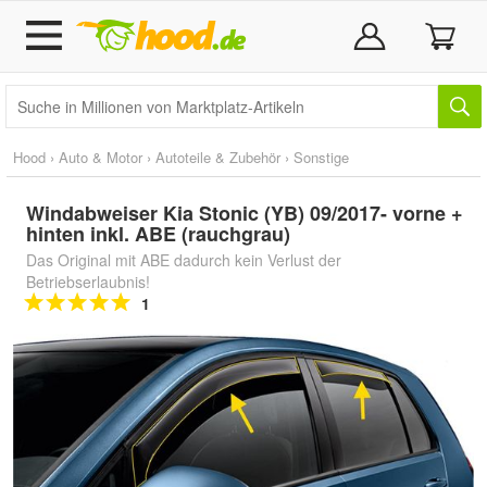
Hood
›
Auto & Motor
›
Autoteile & Zubehör
›
Sonstige
Windabweiser Kia Stonic (YB) 09/2017- vorne +
hinten inkl. ABE (rauchgrau)
Das Original mit ABE dadurch kein Verlust der
Betriebserlaubnis!
1