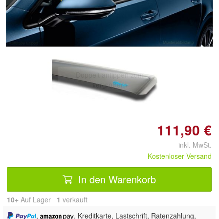
Doppelt antippen zum
vergrößern
111,90 €
inkl. MwSt.
Kostenloser Versand
In den Warenkorb
10+
Auf Lager
1
 verkauft
,
, Kreditkarte, Lastschrift, Ratenzahlung,