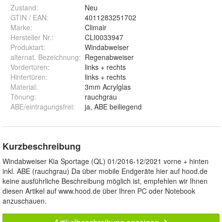
Zustand:
Neu
GTIN / EAN:
4011283251702
Marke:
Climair
Hersteller Nr.:
CLI0033947
Produktart
:
Windabweiser
alternat. Bezeichnung
:
Regenabweiser
Vordertüren
:
links + rechts
Hintertüren
:
links + rechts
Material
:
3mm Acrylglas
Tönung
:
rauchgrau
ABE/eintragungsfrei
:
ja, ABE beiliegend
Kurzbeschreibung
Windabweiser Kia Sportage (QL) 01/2016-12/2021 vorne + hinten
inkl. ABE (rauchgrau) Da über mobile Endgeräte hier auf hood.de
keine ausführliche Beschreibung möglich ist, empfehlen wir Ihnen
diesen Artikel auf www.hood.de über Ihren PC oder Notebook
anzuschauen.