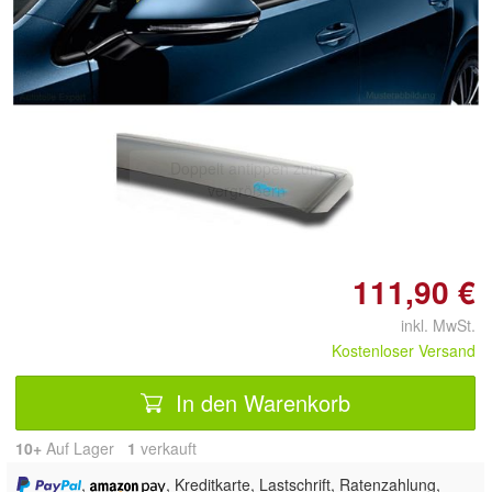
Doppelt antippen zum
vergrößern
111,90 €
inkl. MwSt.
Kostenloser Versand
In den Warenkorb
10+
Auf Lager
1
 verkauft
,
, Kreditkarte, Lastschrift, Ratenzahlung,