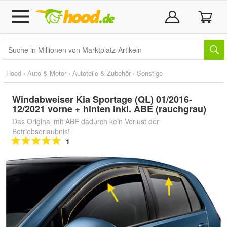
Hood
›
Auto & Motor
›
Autoteile & Zubehör
›
Sonstige
Windabweiser Kia Sportage (QL) 01/2016-
12/2021 vorne + hinten inkl. ABE (rauchgrau)
Das Original mit ABE dadurch kein Verlust der
Betriebserlaubnis!
1