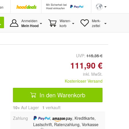
Mit Sicherheit bei
en
Hood einkaufen
Anmelden
Waren-
Merk-
Mein Hood
korb
zettel
UVP:
115,35 €
111,90 €
inkl. MwSt.
Kostenloser Versand
In den Warenkorb
10+
Auf Lager
1
 verkauft
Zahlung
,
, Kreditkarte,
Lastschrift, Ratenzahlung, Vorkasse