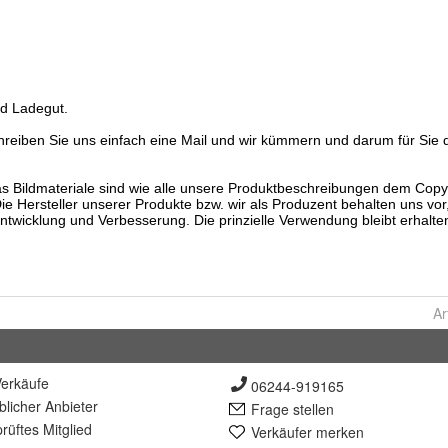
Ar
erkäufe
06244-919165
lich
er Anbieter
Frage stellen
rüft
es Mitglied
Verkäufer merken