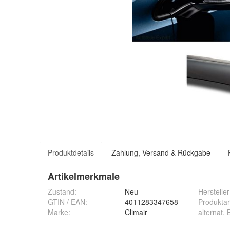
Produktdetails
Zahlung, Versand & Rückgabe
Artikelmerkmale
Zustand:
Neu
Hersteller
GTIN / EAN:
4011283347658
Produktar
Marke:
Climair
alternat.