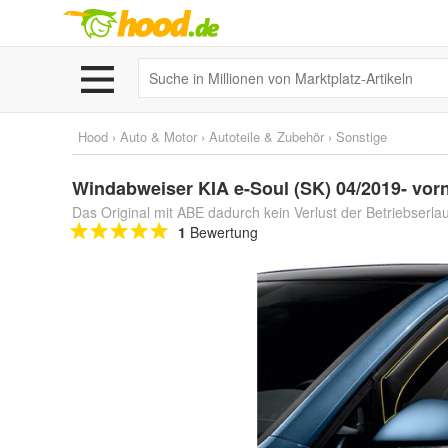
Hood
›
Auto & Motor
›
Autoteile & Zubehör
›
Sonstige
Windabweiser KIA e-Soul (SK) 04/2019- vorn
Das Original mit ABE dadurch kein Verlust der Betriebserla
1
Bewertung