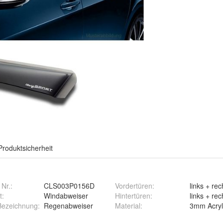
Produktsicherheit
 Nr.:
CLS003P0156D
Vordertüren
:
links + rec
t
:
Windabweiser
Hintertüren
:
links + rec
 Bezeichnung
:
Regenabweiser
Material
:
3mm Acryl