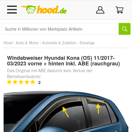
Hood
›
Auto & Motor
›
Autoteile & Zubehör
›
Sonstige
Windabweiser Hyundai Kona (OS) 11/2017-
03/2023 vorne + hinten inkl. ABE (rauchgrau)
Das Original mit ABE dadurch kein Verlust der
Betriebserlaubnis!
2