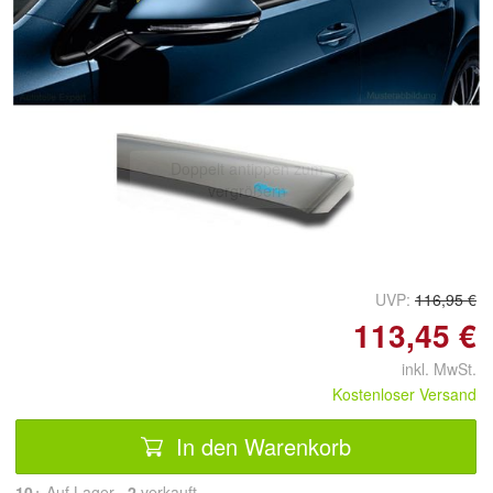
Doppelt antippen zum
vergrößern
UVP:
116,95 €
113,45 €
inkl. MwSt.
Kostenloser Versand
In den Warenkorb
10+
Auf Lager
2
 verkauft