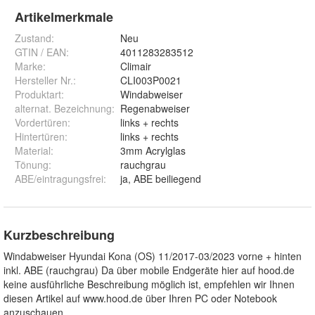
Artikelmerkmale
Zustand:
Neu
GTIN / EAN:
4011283283512
Marke:
Climair
Hersteller Nr.:
CLI003P0021
Produktart
:
Windabweiser
alternat. Bezeichnung
:
Regenabweiser
Vordertüren
:
links + rechts
Hintertüren
:
links + rechts
Material
:
3mm Acrylglas
Tönung
:
rauchgrau
ABE/eintragungsfrei
:
ja, ABE beiliegend
Kurzbeschreibung
Windabweiser Hyundai Kona (OS) 11/2017-03/2023 vorne + hinten
inkl. ABE (rauchgrau) Da über mobile Endgeräte hier auf hood.de
keine ausführliche Beschreibung möglich ist, empfehlen wir Ihnen
diesen Artikel auf www.hood.de über Ihren PC oder Notebook
anzuschauen.