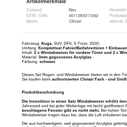
Artikelmerkmale
Zustand:
Neu
Hersteller
GTIN / EAN:
4011283317262
Produktar
Marke:
Climair
alternat.