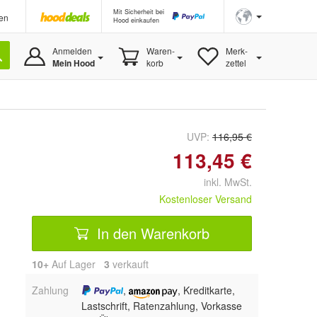
Mit Sicherheit bei
en
Hood einkaufen
Anmelden
Waren-
Merk-
Mein Hood
korb
zettel
UVP:
116,95 €
113,45 €
inkl. MwSt.
Kostenloser Versand
In den Warenkorb
10+
Auf Lager
3
 verkauft
Zahlung
,
, Kreditkarte,
Lastschrift, Ratenzahlung, Vorkasse