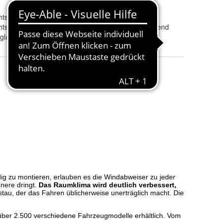
hts
Tönung
:
schwarz
hts
ABE/eintragungsfrei
:
ja, ABE beiliegend
glas