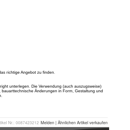
tikel Nr.:
0087423212
Melden
|
Ähnlichen
Artikel verkaufen