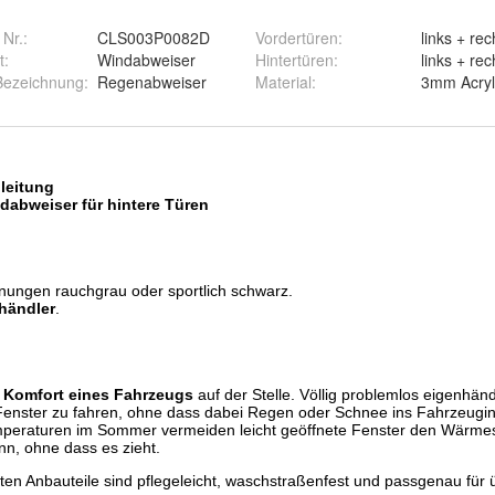
 Nr.:
CLS003P0082D
Vordertüren
:
links + rec
t
:
Windabweiser
Hintertüren
:
links + rec
 Bezeichnung
:
Regenabweiser
Material
:
3mm Acryl