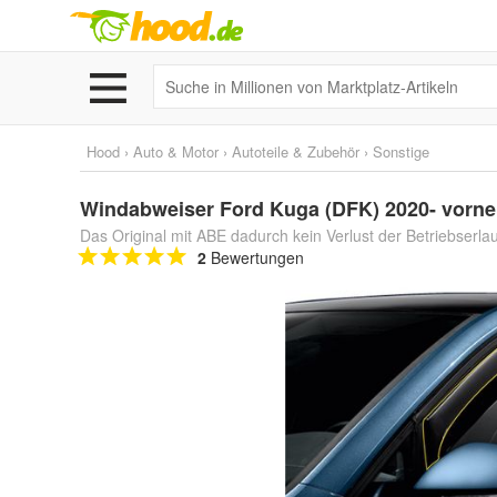
Hood
›
Auto & Motor
›
Autoteile & Zubehör
›
Sonstige
Windabweiser Ford Kuga (DFK) 2020- vorne 
Das Original mit ABE dadurch kein Verlust der Betriebserla
2
Bewertungen