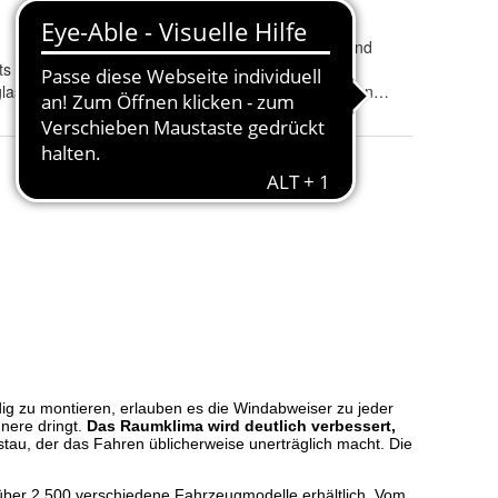
ABE /
ja, ABE beiliegend
ts
eintragungsfrei
:
las
Tönung
:
rauchgrau, klar und schwarz