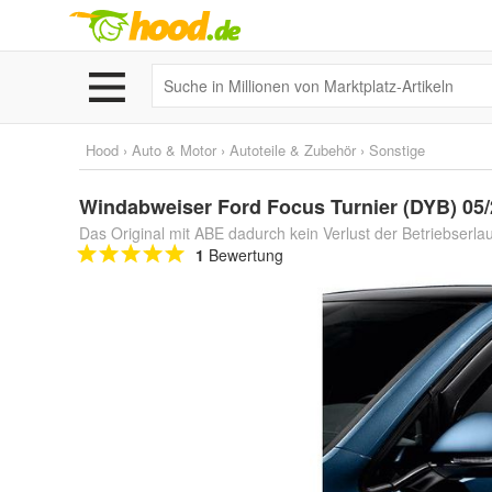
Hood
›
Auto & Motor
›
Autoteile & Zubehör
›
Sonstige
Windabweiser Ford Focus Turnier (DYB) 05/2
Das Original mit ABE dadurch kein Verlust der Betriebserla
1
Bewertung