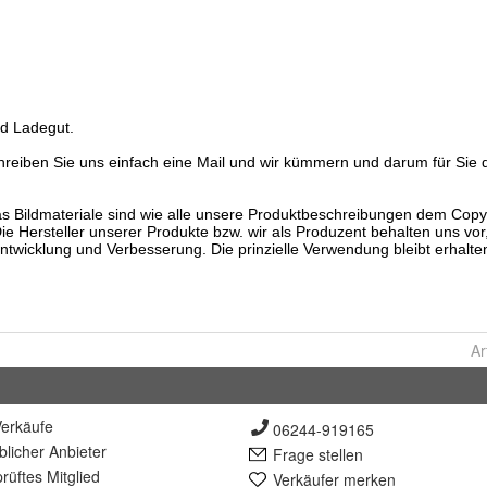
Ar
erkäufe
06244-919165
lich
er Anbieter
Frage stellen
rüft
es Mitglied
Verkäufer merken