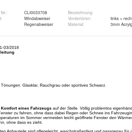
 Nr.:
CLI0033708
Bezeichnung
:
t
:
Windabweiser
Vordertüren
:
links + rech
Regenabweiser
Material
:
3mm Acrylg