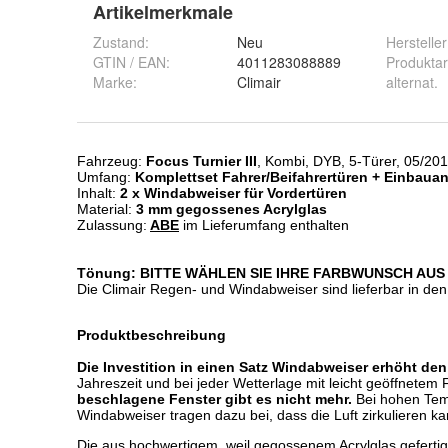
Artikelmerkmale
Zustand:
Neu
Hersteller
GTIN / EAN:
4011283088889
Produktar
Marke:
Climair
alternat.