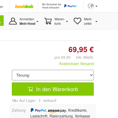
Mit Sicherheit bei
en
Hood einkaufen
Anmelden
Waren-
Merk-
Mein Hood
korb
zettel
69,95 €
pro 69,95 inkl. MwSt.
Kostenloser Versand
In den Warenkorb
10+
Auf Lager
1
 verkauft
Zahlung
,
, Kreditkarte,
Lastschrift, Ratenzahlung, Vorkasse