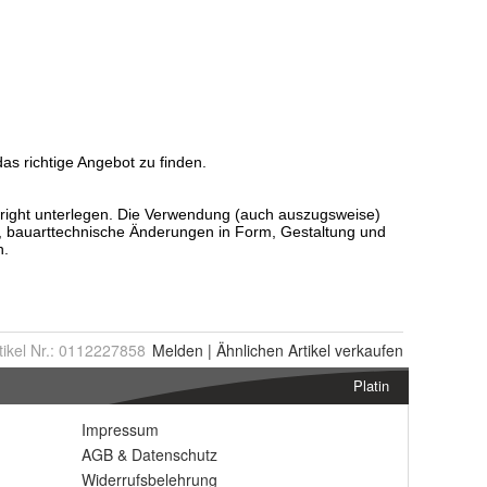
tikel Nr.:
0112227858
Melden
|
Ähnlichen
Artikel verkaufen
Platin
Impressum
AGB
&
Datenschutz
Widerrufsbelehrung