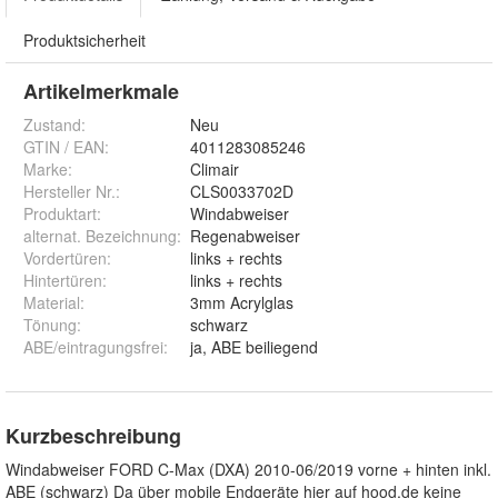
Produktsicherheit
Artikelmerkmale
Zustand:
Neu
GTIN / EAN:
4011283085246
Marke:
Climair
Hersteller Nr.:
CLS0033702D
Produktart
:
Windabweiser
alternat. Bezeichnung
:
Regenabweiser
Vordertüren
:
links + rechts
Hintertüren
:
links + rechts
Material
:
3mm Acrylglas
Tönung
:
schwarz
ABE/eintragungsfrei
:
ja, ABE beiliegend
Kurzbeschreibung
Windabweiser FORD C-Max (DXA) 2010-06/2019 vorne + hinten inkl.
ABE (schwarz) Da über mobile Endgeräte hier auf hood.de keine