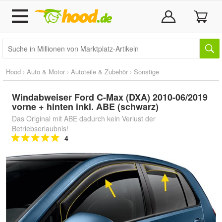
Hood
›
Auto & Motor
›
Autoteile & Zubehör
›
Sonstige
Windabweiser Ford C-Max (DXA) 2010-06/2019
vorne + hinten inkl. ABE (schwarz)
Das Original mit ABE dadurch kein Verlust der
Betriebserlaubnis!
4