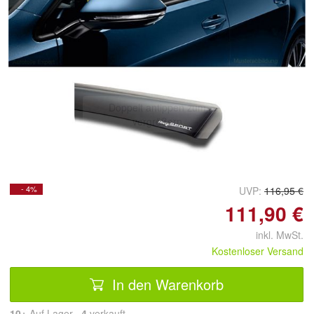
Doppelt antippen zum
vergrößern
- 4%
UVP:
116,95 €
111,90 €
inkl. MwSt.
Kostenloser Versand
In den Warenkorb
10+
Auf Lager
4
 verkauft