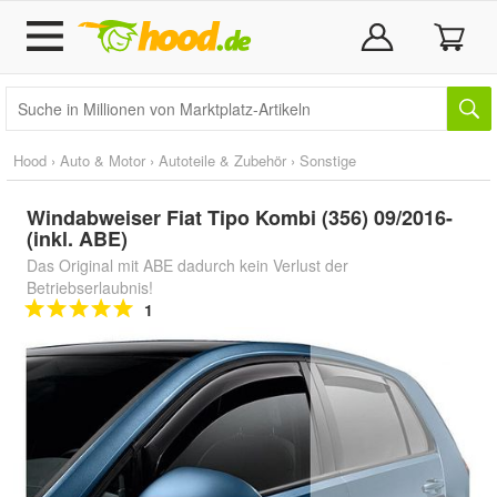
Hood
›
Auto & Motor
›
Autoteile & Zubehör
›
Sonstige
Windabweiser Fiat Tipo Kombi (356) 09/2016-
(inkl. ABE)
Das Original mit ABE dadurch kein Verlust der
Betriebserlaubnis!
1