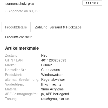
111,90 €
sonnenschutz-pkw
6 Angebote ab 69,95 €
Produktdetails
Zahlung, Versand & Rückgabe
Produktsicherheit
Artikelmerkmale
Zustand:
Neu
GTIN / EAN:
4011283259593
Marke:
Climair
Hersteller Nr.:
CLI0033955
Produktart
:
Windabweiser
alternat. Bezeichnung
:
Regenabweiser
Vordertüren
:
links + rechts
Material
:
3mm Acrylglas
ABE / eintragungsfrei
:
ja, ABE beiliegend
Tönung
:
rauchgrau, klar und schwarz