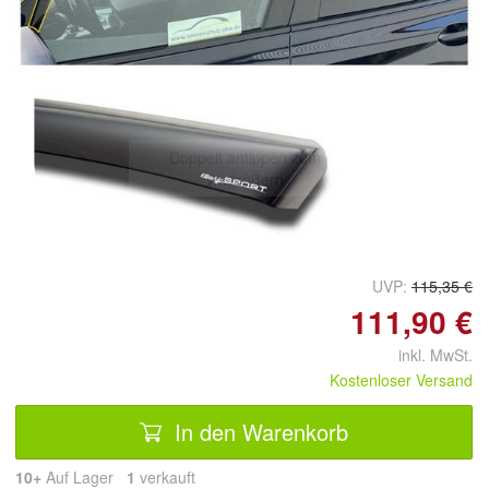
Doppelt antippen zum
vergrößern
UVP:
115,35 €
111,90 €
inkl. MwSt.
Kostenloser Versand
In den Warenkorb
10+
Auf Lager
1
 verkauft