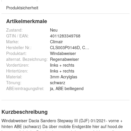
Produktsicherheit
Artikelmerkmale
Zustand:
Neu
GTIN / EAN:
4011283349768
Marke:
Climair
Hersteller Nr.:
CLS003P0146D, CLS004M2144D
Produktart
:
Windabweiser
alternat. Bezeichnung
:
Regenabweiser
Vordertüren
:
links + rechts
Hintertüren
:
links + rechts
Material
:
3mm Acrylglas
Tönung
:
schwarz
ABE/eintragungsfrei
:
ja, ABE beiliegend
Kurzbeschreibung
Windabweiser Dacia Sandero Stepway III (DJF) 01/2021- vorne +
hinten ABE (schwarz) Da über mobile Endgeräte hier auf hood.de