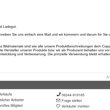
Ar
erkäufe
06244-919165
lich
er Anbieter
Frage stellen
rüft
es Mitglied
Verkäufer merken