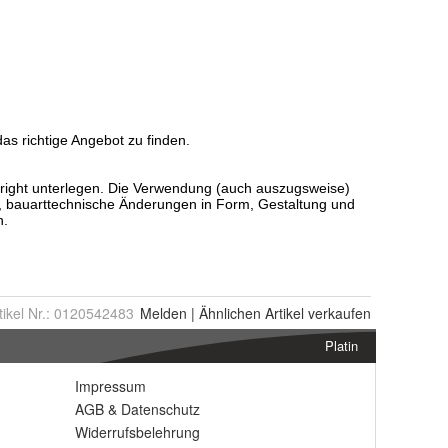
tikel Nr.:
0120542483
Melden
|
Ähnlichen
Artikel verkaufen
Platin
Impressum
AGB
&
Datenschutz
Widerrufsbelehrung