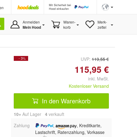
Mit Sicherheit bei
en
Hood einkaufen
Anmelden
Waren-
Merk-
Mein Hood
korb
zettel
- 3%
UVP:
119,55 €
115,95 €
inkl. MwSt.
Kostenloser Versand
In den Warenkorb
10+
Auf Lager
4
 verkauft
Zahlung
,
, Kreditkarte,
Lastschrift, Ratenzahlung, Vorkasse