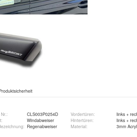
Produktsicherheit
 Nr.:
CLS003P0254D
Vordertüren
:
links + rec
t
:
Windabweiser
Hintertüren
:
links + rec
 Bezeichnung
:
Regenabweiser
Material
:
3mm Acryl