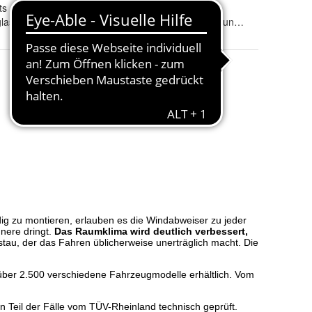
ts
eintragungsfrei
:
las
Tönung
:
rauchgrau, klar und schwarz