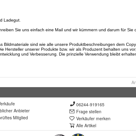
Ar
erkäufe
06244-919165
lich
er Anbieter
Frage stellen
rüft
es Mitglied
Verkäufer merken
Alle Artikel