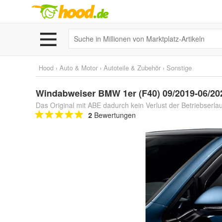
Hood
›
Auto & Motor
›
Autoteile & Zubehör
›
Sonstige
Windabweiser BMW 1er (F40) 09/2019-06/202
Das Original mit ABE dadurch kein Verlust der Betriebserla
2
Bewertungen