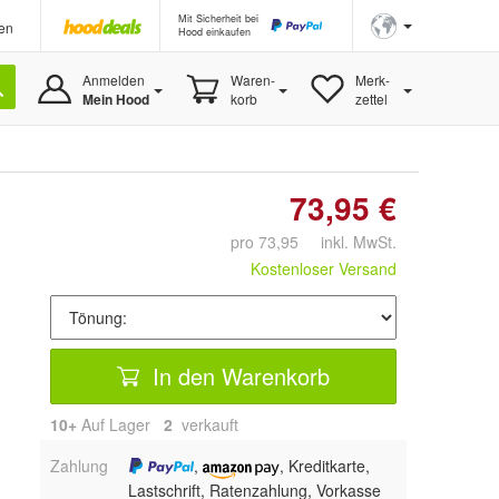
Mit Sicherheit bei
en
Hood einkaufen
Anmelden
Waren-
Merk-
Mein Hood
korb
zettel
73,95 €
pro 73,95 inkl. MwSt.
Kostenloser Versand
In den Warenkorb
10+
Auf Lager
2
 verkauft
Zahlung
,
, Kreditkarte,
Lastschrift, Ratenzahlung, Vorkasse