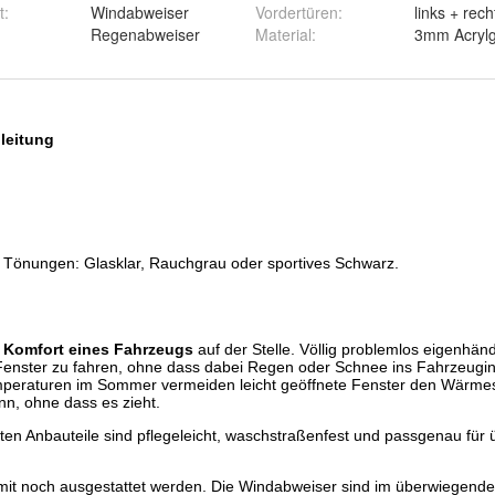
t
:
Windabweiser
Vordertüren
:
links + rech
Regenabweiser
Material
:
3mm Acrylg