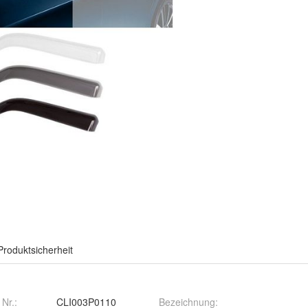
Produktsicherheit
 Nr.:
CLI003P0110
Bezeichnung
: