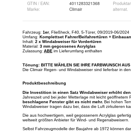
GTIN / EAN:
4011283321368
Produktar
Marke:
Climair
alternat.