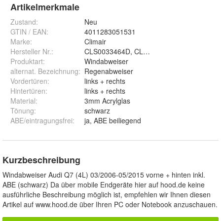
Artikelmerkmale
Zustand:
Neu
GTIN / EAN:
4011283051531
Marke:
Climair
Hersteller Nr.:
CLS0033464D, CLI0044376
Produktart
:
Windabweiser
alternat. Bezeichnung
:
Regenabweiser
Vordertüren
:
links + rechts
Hintertüren
:
links + rechts
Material
:
3mm Acrylglas
Tönung
:
schwarz
ABE/eintragungsfrei
:
ja, ABE beiliegend
Kurzbeschreibung
Windabweiser Audi Q7 (4L) 03/2006-05/2015 vorne + hinten inkl.
ABE (schwarz) Da über mobile Endgeräte hier auf hood.de keine
ausführliche Beschreibung möglich ist, empfehlen wir Ihnen diesen
Artikel auf www.hood.de über Ihren PC oder Notebook anzuschauen.