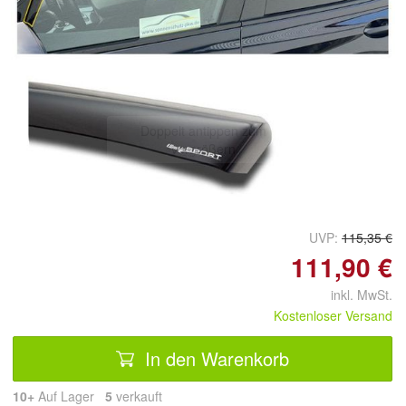
Doppelt antippen zum
vergrößern
UVP:
115,35 €
111,90 €
inkl. MwSt.
Kostenloser Versand
In den Warenkorb
10+
Auf Lager
5
 verkauft