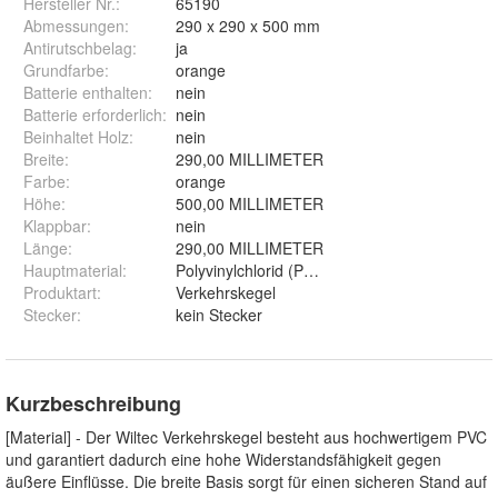
Hersteller Nr.:
65190
Abmessungen
:
290 x 290 x 500 mm
Antirutschbelag
:
ja
Grundfarbe
:
orange
Batterie enthalten
:
nein
Batterie erforderlich
:
nein
Beinhaltet Holz
:
nein
Breite
:
290,00 MILLIMETER
Farbe
:
orange
Höhe
:
500,00 MILLIMETER
Klappbar
:
nein
Länge
:
290,00 MILLIMETER
Hauptmaterial
:
Polyvinylchlorid (PVC)
Produktart
:
Verkehrskegel
Stecker
:
kein Stecker
Kurzbeschreibung
[Material] - Der Wiltec Verkehrskegel besteht aus hochwertigem PVC
und garantiert dadurch eine hohe Widerstandsfähigkeit gegen
äußere Einflüsse. Die breite Basis sorgt für einen sicheren Stand auf