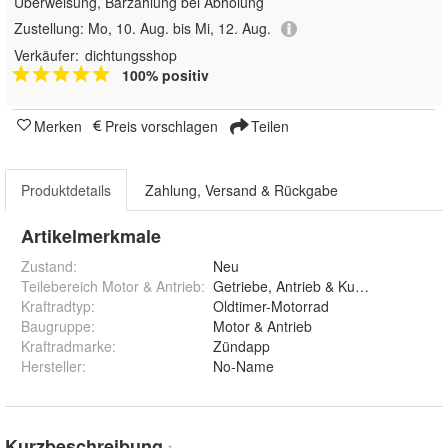
Überweisung, Barzahlung bei Abholung
Zustellung:
Mo, 10. Aug. bis Mi, 12. Aug.
Verkäufer:
dichtungsshop
100% positiv
Merken
Preis vorschlagen
Teilen
Produktdetails
Zahlung, Versand & Rückgabe
Artikelmerkmale
Zustand:
Neu
Teilebereich Motor & Antrieb
:
Getriebe, Antrieb & Kupplung
Kraftradtyp
:
Oldtimer-Motorrad
Baugruppe
:
Motor & Antrieb
Kraftradmarke
:
Zündapp
Hersteller
:
No-Name
Kurzbeschreibung