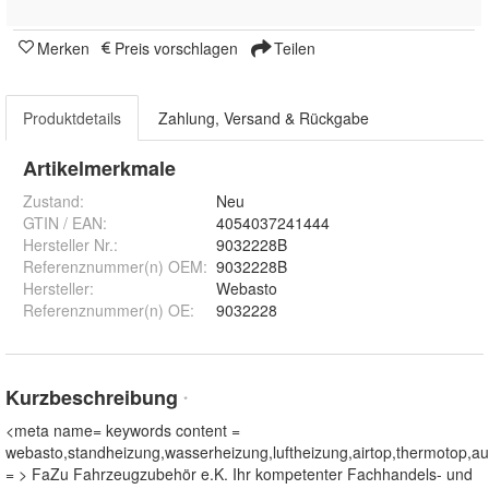
Merken
Preis vorschlagen
Teilen
Produktdetails
Zahlung, Versand & Rückgabe
Artikelmerkmale
Zustand:
Neu
GTIN / EAN:
4054037241444
Hersteller Nr.:
9032228B
Referenznummer(n) OEM
:
9032228B
Hersteller
:
Webasto
Referenznummer(n) OE
:
9032228
Kurzbeschreibung
*
<meta name= keywords content =
webasto,standheizung,wasserheizung,luftheizung,airtop,thermotop,au
= > FaZu Fahrzeugzubehör e.K. Ihr kompetenter Fachhandels- und