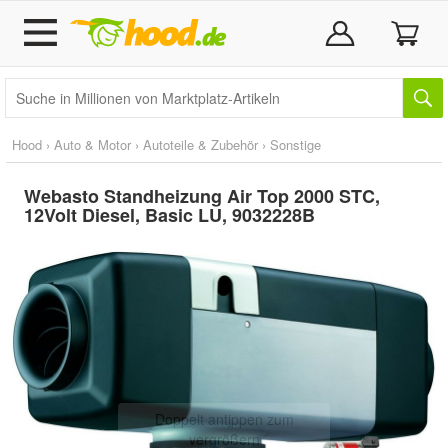
Hood
›
Auto & Motor
›
Autoteile & Zubehör
›
Sonstige
Webasto Standheizung Air Top 2000 STC,
12Volt Diesel, Basic LU, 9032228B
Doppelt antippen zum
vergrößern