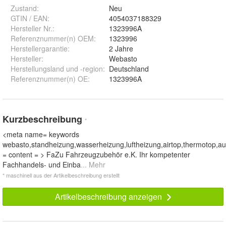
Zustand:
Neu
GTIN / EAN:
4054037188329
Hersteller Nr.:
1323996A
Referenznummer(n) OEM
:
1323996
Herstellergarantie
:
2 Jahre
Hersteller
:
Webasto
Herstellungsland und -region
:
Deutschland
Referenznummer(n) OE
:
1323996A
Kurzbeschreibung
*
<meta name= keywords
webasto,standheizung,wasserheizung,luftheizung,airtop,thermotop,au
= content = > FaZu Fahrzeugzubehör e.K. Ihr kompetenter
Fachhandels- und Einba
... Mehr
* maschinell aus der Artikelbeschreibung erstellt
Artikelbeschreibung anzeigen