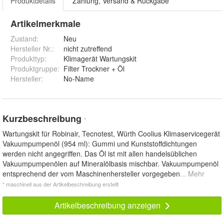
Produktdetails
Zahlung, Versand & Rückgabe
Artikelmerkmale
Zustand:
Neu
Hersteller Nr.:
nicht zutreffend
Produkttyp
:
Klimagerät Wartungskit
Produktgruppe
:
Filter Trockner + Öl
Hersteller
:
No-Name
Kurzbeschreibung
*
Wartungskit für Robinair, Tecnotest, Würth Coolius Klimaservicegerät
Vakuumpumpenöl (954 ml): Gummi und Kunststoffdichtungen
werden nicht angegriffen. Das Öl ist mit allen handelsüblichen
Vakuumpumpenölen auf Mineralölbasis mischbar. Vakuumpumpenöl
entsprechend der vom Maschinenhersteller vorgegeben
... Mehr
* maschinell aus der Artikelbeschreibung erstellt
Artikelbeschreibung anzeigen