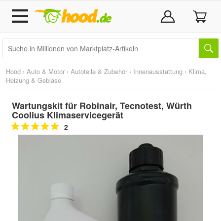
Hood
›
Auto & Motor
›
Autoteile & Zubehör
›
Innenausstattung
›
Klima,
Heizung & Gebläse
Wartungskit für Robinair, Tecnotest, Würth
Coolius Klimaservicegerät
2